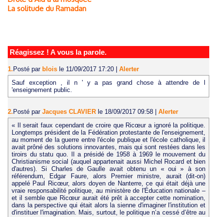
La solitude du Ramadan
Réagissez ! A vous la parole.
1.
Posté par
blois
le 11/09/2017 17:20
|
Alerter
Sauf exception , il n ' y a pas grand chose à attendre de l
'enseignement public.
2.
Posté par
Jacques CLAVIER
le 18/09/2017 09:58
|
Alerter
« Il serait faux cependant de croire que Ricœur a ignoré la politique.
Longtemps président de la Fédération protestante de l'enseignement,
au moment de la guerre entre l'école publique et l'école catholique, il
avait prôné des solutions innovantes, mais qui sont restées dans les
tiroirs du statu quo. Il a présidé de 1958 à 1969 le mouvement du
Christianisme social (auquel appartenait aussi Michel Rocard et bien
d'autres). Si Charles de Gaulle avait obtenu un « oui » à son
référendum, Edgar Faure, alors Premier ministre, aurait (dit-on)
appelé Paul Ricœur, alors doyen de Nanterre, ce qui était déjà une
vraie responsabilité politique, au ministère de l'Éducation nationale –
et il semble que Ricœur aurait été prêt à accepter cette nomination,
dans la perspective qui était alors la sienne d'imaginer l'institution et
d'instituer l'imagination. Mais, surtout, le politique n’a cessé d’être au