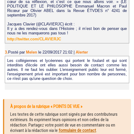
cœur de sa réflexion, et c’est ce que nous allons voir. » (LE
POLITIQUE ET LE PHILOSOPHE Emmanuel Macron et Paul
Ricœur par Olivier ABEL dans la Revue ÉTVDES n° 4241 de
septembre 2017)
Jacques Clavier (@CLAVIERJC) écrit :
Il y a des rendez-vous dans l’Histoire ; il m’est bon de penser que
nous ne les manquerons pas tous !
http://twitter.com/CLAVIERJC
3.
Posté par
Melen
le 22/09/2017 21:02
|
Alerter
Les collégiennes et lycéennes qui portent le foulard et qui sont
interdites d'école ont elles aussi besoin de contact comme les
autres. Il ne faut les oublier. L'enseignement public leur est fermé,
l'enseignement privé est important pour bon nombre de personnes,
ce n'est pas qu'une question de choix.
À propos de la rubrique « POINTS DE VUE »
Les textes de cette rubrique sont signés par des contributeurs
extérieurs. Ils expriment leurs opinions et non celles de la
rédaction. Partagez votre point de vue en commentaire ou en
écrivant à la rédaction via le
formulaire de contact
.