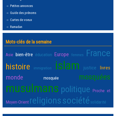
Petites annonces
Guide des prénoms
Cartes de voeux
Ramadan
Mots-clés de la semaine
France
Europe
bien-être
Asie
éducation
femmes
islam
histoire
justice
livres
immigration
mosquées
monde
mosquée
musulmans
politique
Proche et
religions
société
Moyen-Orient
solidarité