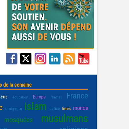
s de la semaine
France
Europe
-être
éducation
femmes
islam
e
monde
justice
livres
immigration
musulmans
mosquées