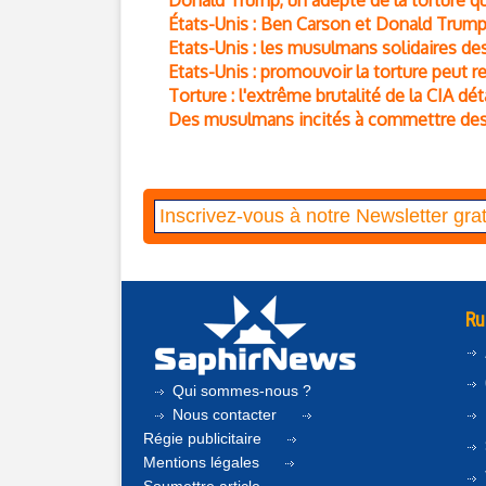
Donald Trump, un adepte de la torture qu
États-Unis : Ben Carson et Donald Trump
Etats-Unis : les musulmans solidaires 
Etats-Unis : promouvoir la torture peut r
Torture : l'extrême brutalité de la CIA dé
Des musulmans incités à commettre des 
Ru
Qui sommes-nous ?
Nous contacter
Régie publicitaire
Mentions légales