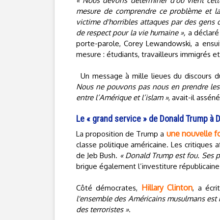
« Nous devons déterminer d'où vient cett
mesure de comprendre ce problème et la 
victime d'horribles attaques par des gens 
de respect pour la vie humaine »,
a déclaré
porte-parole, Corey Lewandowski, a ensu
mesure : étudiants, travailleurs immigrés e
Un message à mille lieues du discours du
Nous ne pouvons pas nous en prendre les 
entre l’Amérique et l’islam »
, avait-il asséné
Le « grand service » de Donald Trump à 
une nouvelle f
La proposition de Trump a
classe politique américaine. Les critique
de Jeb Bush.
« Donald Trump est fou. Ses p
brigue également l’investiture républicaine
Hillary Clinton
Côté démocrates,
, a écri
l'ensemble des Américains musulmans est no
des terroristes »
.