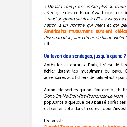
« Donald Trump ressemble plus au leader
nôtre »
, se désole Nihad Awad, directeur d
il rend un grand service à l'EI »
.
« Nous ne p
nation à un homme qui ment et qui per
Américains musulmans auraient céléb
discrimination, aux crimes de haine violen
t-il.
Un favori des sondages, jusqu'à quand ?
Après les attentats à Paris, il s’est décla
fichier listant les musulmans du pays
adversaires aux fichiers de juifs établis par 
Autant de sorties qui ont fait dire à J. K.
Dont-On-Ne-Doit-Pas-Prononcer-Le-Nom »
popularité a quelque peu baissé après ses 
et bien en tête dans la course pour l’invest
Lire aussi :