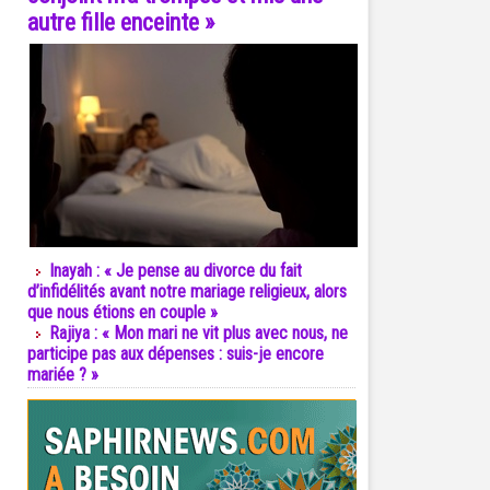
autre fille enceinte »
Inayah : « Je pense au divorce du fait
d’infidélités avant notre mariage religieux, alors
que nous étions en couple »
Rajiya : « Mon mari ne vit plus avec nous, ne
participe pas aux dépenses : suis-je encore
mariée ? »