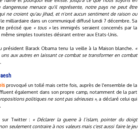
e haine et pourquoi elle existe. Jusqu'à ce que nous soyons en
dangereuse menace qu'il représente, notre pays ne peut être
qui ne croient qu'au jihad, et n'ont aucun sentiment de raison ou
 le milliardaire dans un communiqué diffusé lundi 7 décembre. Sa
ite précisé que
« tous »
les immigrés seraient concernés par la
t même simples touristes désirant entrer aux Etats-Unis.
 président Barack Obama tenu la veille à la Maison blanche.
«
uns aux autres en laissant ce combat se transformer en combat
.
Daesh
ois
provoqué un tollé mais cette fois, auprès de l'ensemble de la
s affluent également dans son propre camp, notamment de la part
ropositions politiques ne sont pas sérieuses »
, a déclaré celui qui
.
t sur Twitter :
« Déclarer la guerre à l’islam, pointer du doigt
n seulement contraire à nos valeurs mais c'est aussi faire le jeu