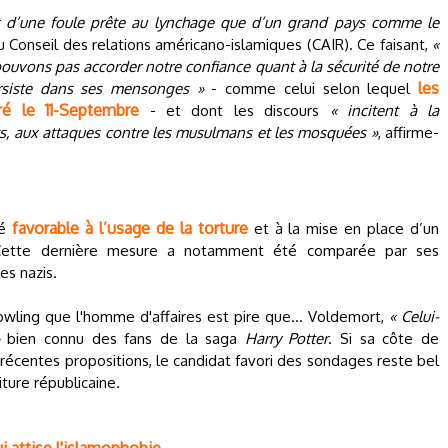
 d’une foule prête au lynchage que d’un grand pays comme le
u Conseil des relations américano-islamiques (CAIR). Ce faisant,
«
ouvons pas accorder notre confiance quant à la sécurité de notre
les
siste dans ses mensonges »
- comme celui selon lequel
ré le 11-Septembre
- et dont les discours
« incitent à la
ts, aux attaques contre les musulmans et les mosquées »
, affirme-
favorable à l’usage de la torture
ré
et à la mise en place d’un
. Cette dernière mesure a notamment été comparée par ses
les nazis.
 Rowling que l'homme d'affaires est pire que... Voldemort,
« Celui-
bien connu des fans de la saga
Harry Potter
. Si sa côte de
récentes propositions, le candidat favori des sondages reste bel
iture républicaine.