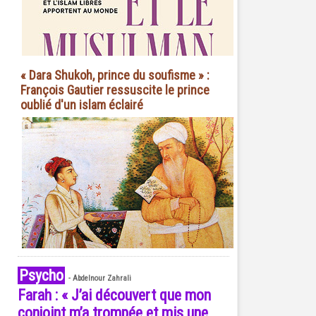
« Dara Shukoh, prince du soufisme » :
François Gautier ressuscite le prince
oublié d'un islam éclairé
Psycho
-
Abdelnour Zahrali
Farah : « J’ai découvert que mon
conjoint m’a trompée et mis une