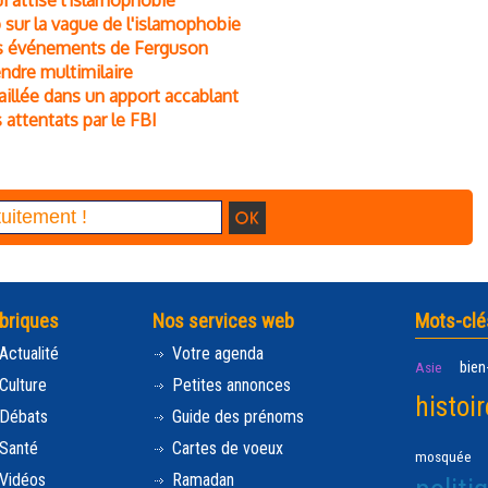
i attise l'islamophobie
 sur la vague de l'islamophobie
des événements de Ferguson
endre multimilaire
taillée dans un apport accablant
attentats par le FBI
briques
Nos services web
Mots-clé
Actualité
Votre agenda
bien
Asie
Culture
Petites annonces
histoir
Débats
Guide des prénoms
Santé
Cartes de voeux
mosquée
Vidéos
Ramadan