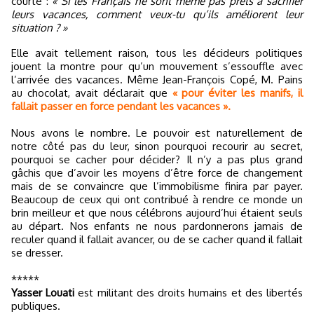
courte :
« Si les Français ne sont même pas prêts à sacrifier
leurs vacances, comment veux-tu qu’ils améliorent leur
situation ? »
Elle avait tellement raison, tous les décideurs politiques
jouent la montre pour qu’un mouvement s’essouffle avec
l’arrivée des vacances. Même Jean-François Copé, M. Pains
au chocolat, avait déclarait que
« pour éviter les manifs, il
fallait passer en force pendant les vacances ».
Nous avons le nombre. Le pouvoir est naturellement de
notre côté pas du leur, sinon pourquoi recourir au secret,
pourquoi se cacher pour décider? Il n’y a pas plus grand
gâchis que d’avoir les moyens d’être force de changement
mais de se convaincre que l’immobilisme finira par payer.
Beaucoup de ceux qui ont contribué à rendre ce monde un
brin meilleur et que nous célébrons aujourd’hui étaient seuls
au départ. Nos enfants ne nous pardonnerons jamais de
reculer quand il fallait avancer, ou de se cacher quand il fallait
se dresser.
*****
Yasser Louati
est militant des droits humains et des libertés
publiques.