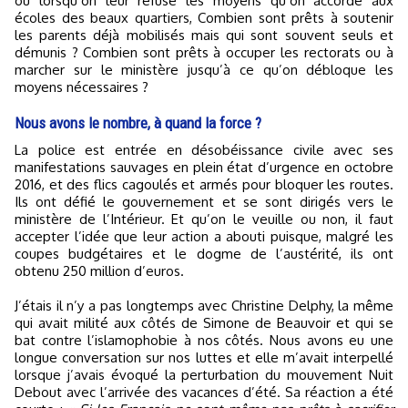
ou lorsqu’on leur refuse les moyens qu’on accorde aux
écoles des beaux quartiers, Combien sont prêts à soutenir
les parents déjà mobilisés mais qui sont souvent seuls et
démunis ? Combien sont prêts à occuper les rectorats ou à
marcher sur le ministère jusqu’à ce qu’on débloque les
moyens nécessaires ?
Nous avons le nombre, à quand la force ?
La police est entrée en désobéissance civile avec ses
manifestations sauvages en plein état d’urgence en octobre
2016, et des flics cagoulés et armés pour bloquer les routes.
Ils ont défié le gouvernement et se sont dirigés vers le
ministère de l’Intérieur. Et qu’on le veuille ou non, il faut
accepter l’idée que leur action a abouti puisque, malgré les
coupes budgétaires et le dogme de l’austérité, ils ont
obtenu 250 million d’euros.
J’étais il n’y a pas longtemps avec Christine Delphy, la même
qui avait milité aux côtés de Simone de Beauvoir et qui se
bat contre l’islamophobie à nos côtés. Nous avons eu une
longue conversation sur nos luttes et elle m’avait interpellé
lorsque j’avais évoqué la perturbation du mouvement Nuit
Debout avec l’arrivée des vacances d’été. Sa réaction a été