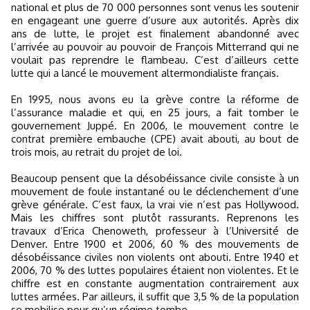
national et plus de 70 000 personnes sont venus les soutenir
en engageant une guerre d’usure aux autorités. Après dix
ans de lutte, le projet est finalement abandonné avec
l’arrivée au pouvoir au pouvoir de François Mitterrand qui ne
voulait pas reprendre le flambeau. C’est d’ailleurs cette
lutte qui a lancé le mouvement altermondialiste français.
En 1995, nous avons eu la grève contre la réforme de
l’assurance maladie et qui, en 25 jours, a fait tomber le
gouvernement Juppé. En 2006, le mouvement contre le
contrat première embauche (CPE) avait abouti, au bout de
trois mois, au retrait du projet de loi.
Beaucoup pensent que la désobéissance civile consiste à un
mouvement de foule instantané ou le déclenchement d’une
grève générale. C’est faux, la vrai vie n’est pas Hollywood.
Mais les chiffres sont plutôt rassurants. Reprenons les
travaux d’Erica Chenoweth, professeur à l’Université de
Denver. Entre 1900 et 2006, 60 % des mouvements de
désobéissance civiles non violents ont abouti. Entre 1940 et
2006, 70 % des luttes populaires étaient non violentes. Et le
chiffre est en constante augmentation contrairement aux
luttes armées. Par ailleurs, il suffit que 3,5 % de la population
se mobilise pour qu’un régime tombe.