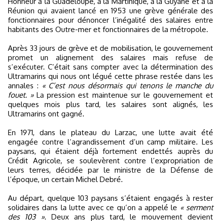
Honneur à la Guadeloupe, à la Martinique, à la Guyane et à la
Réunion qui avaient lancé en 1953 une grève générale des
fonctionnaires pour dénoncer l’inégalité des salaires entre
habitants des Outre-mer et fonctionnaires de la métropole.
Après 33 jours de grève et de mobilisation, le gouvernement
promet un alignement des salaires mais refuse de
s’exécuter. C’était sans compter avec la détermination des
Ultramarins qui nous ont légué cette phrase restée dans les
annales :
« C’est nous désormais qui tenons le manche du
fouet. »
La pression est maintenue sur le gouvernement et
quelques mois plus tard, les salaires sont alignés, les
Ultramarins ont gagné.
En 1971, dans le plateau du Larzac, une lutte avait été
engagée contre l’agrandissement d’un camp militaire. Les
paysans, qui étaient déjà fortement endettés auprès du
Crédit Agricole, se soulevèrent contre l’expropriation de
leurs terres, décidée par le ministre de la Défense de
l’époque, un certain Michel Debré.
Au départ, quelque 103 paysans s’étaient engagés à rester
solidaires dans la lutte avec ce qu’on a appelé le
« serment
des 103 »
. Deux ans plus tard, le mouvement devient