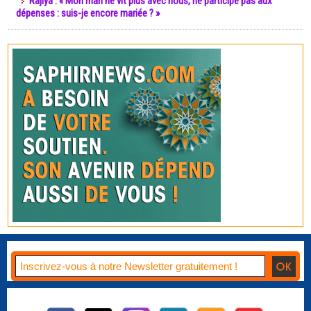
Rajiya : « Mon mari ne vit plus avec nous, ne participe pas aux
dépenses : suis-je encore mariée ? »