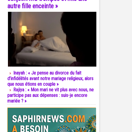
autre fille enceinte »
Inayah : « Je pense au divorce du fait
d’infidélités avant notre mariage religieux, alors
que nous étions en couple »
Rajiya : « Mon mari ne vit plus avec nous, ne
participe pas aux dépenses : suis-je encore
mariée ? »