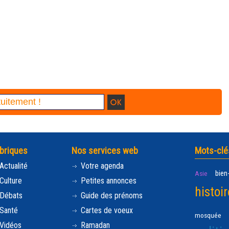
briques
Nos services web
Mots-clé
Actualité
Votre agenda
bien
Asie
Culture
Petites annonces
histoir
Débats
Guide des prénoms
Santé
Cartes de voeux
mosquée
Vidéos
Ramadan