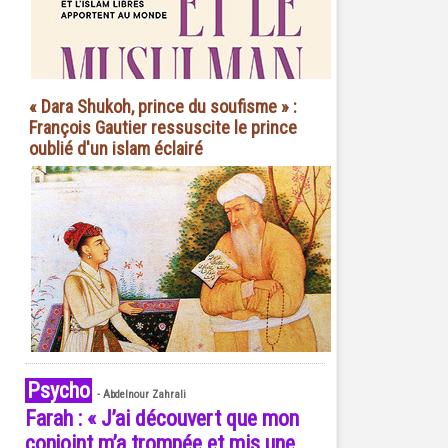
« Dara Shukoh, prince du soufisme » :
François Gautier ressuscite le prince
oublié d'un islam éclairé
Psycho
-
Abdelnour Zahrali
Farah : « J’ai découvert que mon
conjoint m’a trompée et mis une