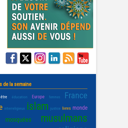
s de la semaine
France
Europe
-être
éducation
femmes
islam
e
monde
livres
interreligieux
justice
musulmans
mosquées