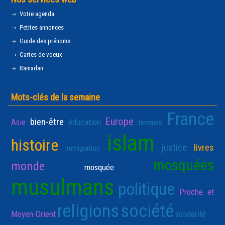
Votre agenda
Petites annonces
Guide des prénoms
Cartes de voeux
Ramadan
Mots-clés de la semaine
France
Europe
bien-être
Asie
éducation
femmes
islam
histoire
justice
livres
immigration
mosquées
monde
mosquée
musulmans
politique
Proche et
religions
société
Moyen-Orient
solidarité