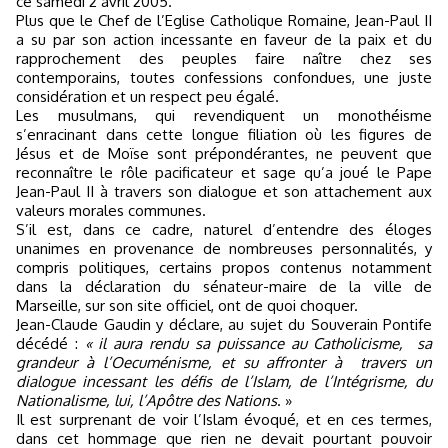
ce samedi 2 avril 2005.
Plus que le Chef de l’Eglise Catholique Romaine, Jean-Paul II
a su par son action incessante en faveur de la paix et du
rapprochement des peuples faire naître chez
ses
contemporains, toutes confessions confondues, une juste
considération et un respect peu égalé.
Les musulmans, qui revendiquent un monothéisme
s’enracinant dans cette longue filiation où les figures de
Jésus et de Moïse sont prépondérantes, ne peuvent que
reconnaître le rôle pacificateur et sage qu’a joué le Pape
Jean-Paul II à travers son dialogue et son attachement aux
valeurs morales communes.
S’il est, dans ce cadre, naturel d’entendre des éloges
unanimes en provenance de nombreuses personnalités, y
compris politiques, certains propos contenus notamment
dans la déclaration du sénateur-maire de la ville de
Marseille, sur son site officiel, ont de quoi choquer.
Jean-Claude Gaudin y déclare, au sujet du Souverain Pontife
décédé :
«
il aura rendu sa puissance au Catholicisme,
sa
grandeur à l’Oecuménisme, et su affronter à
travers un
dialogue incessant les défis de l’Islam, de l’Intégrisme, du
Nationalisme, lui, l’Apôtre des Nations
. »
Il est surprenant de voir l’Islam évoqué, et en ces termes,
dans cet hommage que rien ne devait pourtant pouvoir