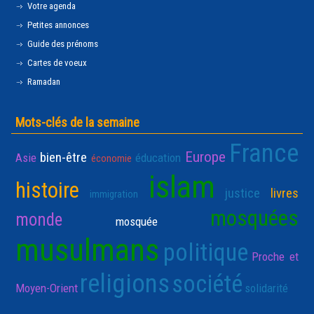
Votre agenda
Petites annonces
Guide des prénoms
Cartes de voeux
Ramadan
Mots-clés de la semaine
France
Europe
bien-être
Asie
éducation
économie
islam
histoire
justice
livres
immigration
mosquées
monde
mosquée
musulmans
politique
Proche et
religions
société
Moyen-Orient
solidarité