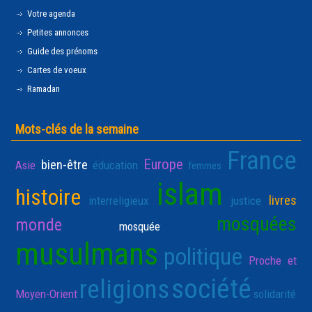
Votre agenda
Petites annonces
Guide des prénoms
Cartes de voeux
Ramadan
Mots-clés de la semaine
France
Europe
bien-être
Asie
éducation
femmes
islam
histoire
livres
interreligieux
justice
mosquées
monde
mosquée
musulmans
politique
Proche et
société
religions
Moyen-Orient
solidarité