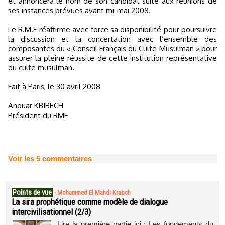
et annoncera le nom de son candidat suite aux réunions de
ses instances prévues avant mi-mai 2008.
Le R.M.F réaffirme avec force sa disponibilité pour poursuivre
la discussion et la concertation avec l’ensemble des
composantes du « Conseil Français du Culte Musulman » pour
assurer la pleine réussite de cette institution représentative
du culte musulman.
Fait à Paris, le 30 avril 2008
Anouar KBIBECH
Président du RMF
Voir les
5
commentaires
Points de vue
-
Mohammed El Mahdi Krabch
La sira prophétique comme modèle de dialogue
intercivilisationnel (2/3)
Lire la première partie ici : Les fondements du