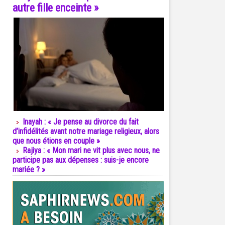
autre fille enceinte »
Inayah : « Je pense au divorce du fait
d’infidélités avant notre mariage religieux, alors
que nous étions en couple »
Rajiya : « Mon mari ne vit plus avec nous, ne
participe pas aux dépenses : suis-je encore
mariée ? »