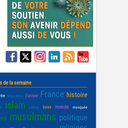
s de la semaine
France
histoire
Europe
être
éducation
islam
monde
livres
x
justice
mosquée
musulmans
politique
ées
religions