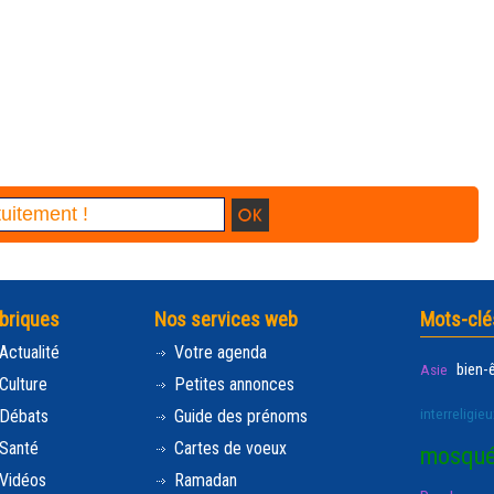
briques
Nos services web
Mots-clé
Actualité
Votre agenda
bien-
Asie
Culture
Petites annonces
interreligieu
Débats
Guide des prénoms
Santé
Cartes de voeux
mosqu
Vidéos
Ramadan