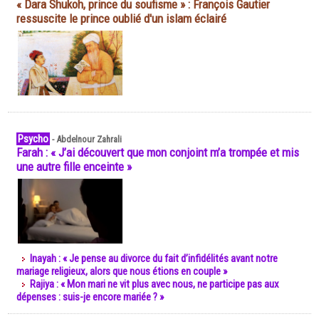
« Dara Shukoh, prince du soufisme » : François Gautier
ressuscite le prince oublié d'un islam éclairé
Psycho
-
Abdelnour Zahrali
Farah : « J’ai découvert que mon conjoint m’a trompée et mis
une autre fille enceinte »
Inayah : « Je pense au divorce du fait d’infidélités avant notre
mariage religieux, alors que nous étions en couple »
Rajiya : « Mon mari ne vit plus avec nous, ne participe pas aux
dépenses : suis-je encore mariée ? »