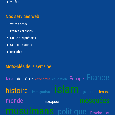
Vidéos
Nos services web
Votre agenda
Petites annonces
Guide des prénoms
Cartes de voeux
Ramadan
Mots-clés de la semaine
France
Europe
bien-être
Asie
économie
éducation
islam
histoire
livres
justice
immigration
mosquées
monde
mosquée
musulmans
politique
Proche et