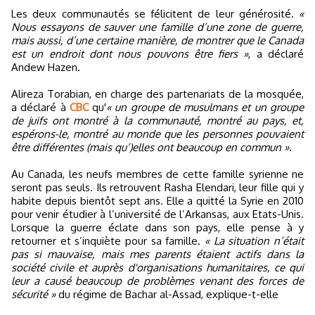
Les deux communautés se félicitent de leur générosité.
«
Nous essayons de sauver une famille d’une zone de guerre,
mais aussi, d’une certaine manière, de montrer que le Canada
est un endroit dont nous pouvons être fiers »
, a déclaré
Andew Hazen.
Alireza Torabian, en charge des partenariats de la mosquée,
a déclaré à
CBC
qu'
« un groupe de musulmans et un groupe
de juifs ont montré à la communauté, montré au pays, et,
espérons-le, montré au monde que les personnes pouvaient
être différentes (mais qu’)elles ont beaucoup en commun »
.
Au Canada, les neufs membres de cette famille syrienne ne
seront pas seuls. Ils retrouvent Rasha Elendari, leur fille qui y
habite depuis bientôt sept ans. Elle a quitté la Syrie en 2010
pour venir étudier à l’université de l’Arkansas, aux Etats-Unis.
Lorsque la guerre éclate dans son pays, elle pense à y
retourner et s’inquiète pour sa famille.
« La situation n’était
pas si mauvaise, mais mes parents étaient actifs dans la
société civile et auprès d'organisations humanitaires, ce qui
leur a causé beaucoup de problèmes venant des forces de
sécurité »
du régime de Bachar al-Assad, explique-t-elle