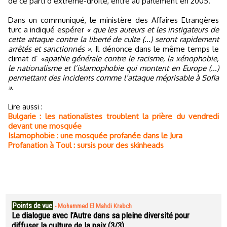
de ce parti d’extrême-droite, entré au parlement en 2005.
Dans un communiqué, le ministère des Affaires Etrangères
turc a indiqué espérer
« que les auteurs et les instigateurs de
cette attaque contre la liberté de culte (...) seront rapidement
arrêtés et sanctionnés »
. Il dénonce dans le même temps le
climat d’
«apathie générale contre le racisme, la xénophobie,
le nationalisme et l’islamophobie qui montent en Europe (...)
permettant des incidents comme l’attaque méprisable à Sofia
»
.
Lire aussi :
Bulgarie : les nationalistes troublent la prière du vendredi
devant une mosquée
Islamophobie : une mosquée profanée dans le Jura
Profanation à Toul : sursis pour des skinheads
Points de vue
-
Mohammed El Mahdi Krabch
Le dialogue avec l’Autre dans sa pleine diversité pour
diffuser la culture de la paix (3/3)