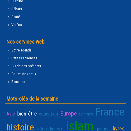
Culture
Débats
Santé
Vidéos
Nos services web
Votre agenda
Petites annonces
Guide des prénoms
Cartes de voeux
Ramadan
Mots-clés de la semaine
France
Europe
bien-être
Asie
éducation
femmes
islam
histoire
livres
interreligieux
justice