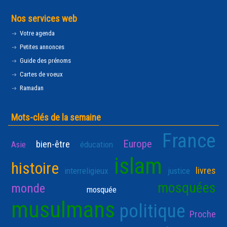
Nos services web
Votre agenda
Petites annonces
Guide des prénoms
Cartes de voeux
Ramadan
Mots-clés de la semaine
France
Europe
bien-être
Asie
éducation
islam
histoire
livres
interreligieux
justice
mosquées
monde
mosquée
musulmans
politique
Proche