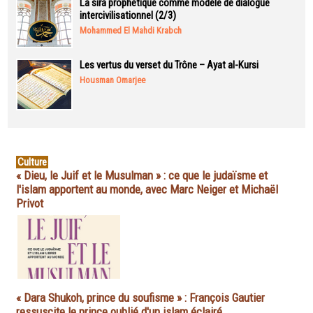
La sira prophétique comme modèle de dialogue
intercivilisationnel (2/3)
Mohammed El Mahdi Krabch
Les vertus du verset du Trône – Ayat al-Kursi
Housman Omarjee
Culture
« Dieu, le Juif et le Musulman » : ce que le judaïsme et
l'islam apportent au monde, avec Marc Neiger et Michaël
Privot
« Dara Shukoh, prince du soufisme » : François Gautier
ressuscite le prince oublié d'un islam éclairé