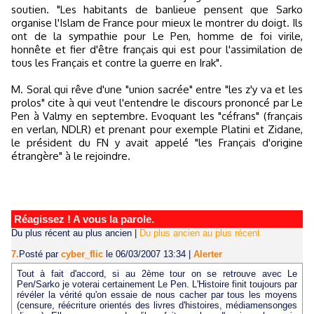
soutien. "Les habitants de banlieue pensent que Sarko
organise l'Islam de France pour mieux le montrer du doigt. Ils
ont de la sympathie pour Le Pen, homme de foi virile,
honnête et fier d'être français qui est pour l'assimilation de
tous les Français et contre la guerre en Irak".
M. Soral qui rêve d'une "union sacrée" entre "les z'y va et les
prolos" cite à qui veut l'entendre le discours prononcé par Le
Pen à Valmy en septembre. Evoquant les "céfrans" (français
en verlan, NDLR) et prenant pour exemple Platini et Zidane,
le président du FN y avait appelé "les Français d'origine
étrangère" à le rejoindre.
Réagissez ! A vous la parole.
Du plus récent au plus ancien
|
Du plus ancien au plus récent
7.
Posté par
cyber_flic
le 06/03/2007 13:34
|
Alerter
Tout à fait d'accord, si au 2ème tour on se retrouve avec Le
Pen/Sarko je voterai certainement Le Pen. L'Histoire finit toujours par
révéler la vérité qu'on essaie de nous cacher par tous les moyens
(censure, réécriture orientés des livres d'histoires, médiamensonges