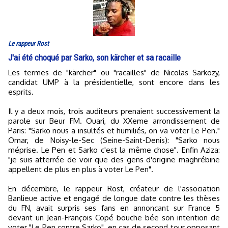
Le rappeur Rost
J'ai été choqué par Sarko, son kärcher et sa racaille
Les termes de "kärcher" ou "racailles" de Nicolas Sarkozy,
candidat UMP à la présidentielle, sont encore dans les
esprits.
Il y a deux mois, trois auditeurs prenaient successivement la
parole sur Beur FM. Ouari, du XXeme arrondissement de
Paris: "Sarko nous a insultés et humiliés, on va voter Le Pen."
Omar, de Noisy-le-Sec (Seine-Saint-Denis): "Sarko nous
méprise. Le Pen et Sarko c'est la même chose". Enfin Aziza:
"je suis atterrée de voir que des gens d'origine maghrébine
appellent de plus en plus à voter Le Pen".
En décembre, le rappeur Rost, créateur de l'association
Banlieue active et engagé de longue date contre les thèses
du FN, avait surpris ses fans en annonçant sur France 5
devant un Jean-François Copé bouche bée son intention de
voter "Le Pen contre Sarko", en cas de second tour opposant