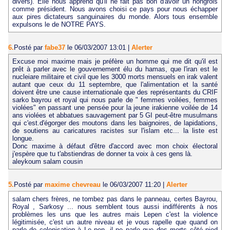
divers). Elle nous apprend qu'il ne fait pas bon d'avoir un hongrois
comme président. Nous avons choisi ce pays pour nous échapper
aux pires dictateurs sanguinaires du monde. Alors tous ensemble
expulsons le de NOTRE PAYS.
6.
Posté par
fabe37
le 06/03/2007 13:01
|
Alerter
Excuse moi maxime mais je préfère un homme qui me dit qu'il est
prêt à parler avec le gouvernement élu du hamas, que l'iran est le
nucleiare militaire et civil que les 3000 morts mensuels en irak valent
autant que ceux du 11 septembre, que l'alimentation et la santé
doivent être une cause internationale que des représentants du CRIF
sarko bayrou et royal qui nous parle de " femmes voilées, femmes
violées" en passant une pensée pour la jeune irakienne voilée de 14
ans violées et abbatues sauvagement par 5 GI peut-être musulmans
qui c'est.d'égorger des moutons dans les baignoires, de lapidations,
de soutiens au caricatures racistes sur l'islam etc... la liste est
longue.
Donc maxime à défaut d'être d'accord avec mon choix électoral
j'espère que tu t'abstiendras de donner ta voix à ces gens là.
aleykoum salam cousin
5.
Posté par
maxime chevreau
le 06/03/2007 11:20
|
Alerter
salam chers frères, ne tombez pas dans le panneau, certes Bayrou,
Royal , Sarkosy ... nous semblent tous aussi indifférents à nos
problèmes les uns que les autres mais Lepen c'est la violence
légitimisée, c'est un autre niveau et je vous rapelle que quand on
parle de colonisation à Le pen, il ne parle que des morts côté pied