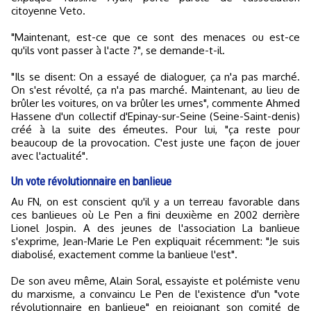
citoyenne Veto.
"Maintenant, est-ce que ce sont des menaces ou est-ce
qu'ils vont passer à l'acte ?", se demande-t-il.
"Ils se disent: On a essayé de dialoguer, ça n'a pas marché.
On s'est révolté, ça n'a pas marché. Maintenant, au lieu de
brûler les voitures, on va brûler les urnes", commente Ahmed
Hassene d'un collectif d'Epinay-sur-Seine (Seine-Saint-denis)
créé à la suite des émeutes. Pour lui, "ça reste pour
beaucoup de la provocation. C'est juste une façon de jouer
avec l'actualité".
Un vote révolutionnaire en banlieue
Au FN, on est conscient qu'il y a un terreau favorable dans
ces banlieues où Le Pen a fini deuxième en 2002 derrière
Lionel Jospin. A des jeunes de l'association La banlieue
s'exprime, Jean-Marie Le Pen expliquait récemment: "Je suis
diabolisé, exactement comme la banlieue l'est".
De son aveu même, Alain Soral, essayiste et polémiste venu
du marxisme, a convaincu Le Pen de l'existence d'un "vote
révolutionnaire en banlieue" en rejoignant son comité de