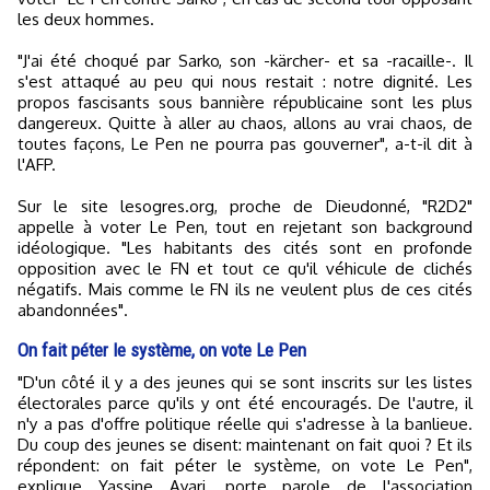
les deux hommes.
"J'ai été choqué par Sarko, son -kärcher- et sa -racaille-. Il
s'est attaqué au peu qui nous restait : notre dignité. Les
propos fascisants sous bannière républicaine sont les plus
dangereux. Quitte à aller au chaos, allons au vrai chaos, de
toutes façons, Le Pen ne pourra pas gouverner", a-t-il dit à
l'AFP.
Sur le site lesogres.org, proche de Dieudonné, "R2D2"
appelle à voter Le Pen, tout en rejetant son background
idéologique. "Les habitants des cités sont en profonde
opposition avec le FN et tout ce qu'il véhicule de clichés
négatifs. Mais comme le FN ils ne veulent plus de ces cités
abandonnées".
On fait péter le système, on vote Le Pen
"D'un côté il y a des jeunes qui se sont inscrits sur les listes
électorales parce qu'ils y ont été encouragés. De l'autre, il
n'y a pas d'offre politique réelle qui s'adresse à la banlieue.
Du coup des jeunes se disent: maintenant on fait quoi ? Et ils
répondent: on fait péter le système, on vote Le Pen",
explique Yassine Ayari, porte parole de l'association