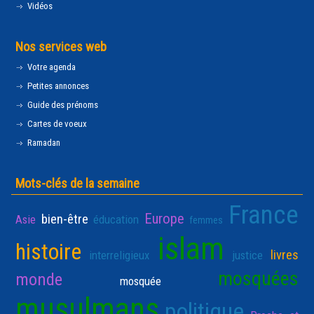
Vidéos
Nos services web
Votre agenda
Petites annonces
Guide des prénoms
Cartes de voeux
Ramadan
Mots-clés de la semaine
France
Europe
bien-être
Asie
éducation
femmes
islam
histoire
livres
interreligieux
justice
mosquées
monde
mosquée
musulmans
politique