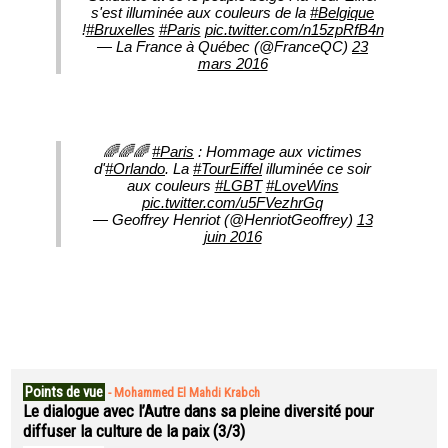
s'est illuminée aux couleurs de la
#Belgique
!
#Bruxelles
#Paris
pic.twitter.com/n15zpRfB4n
— La France à Québec (@FranceQC)
23
mars 2016
🌈🌈🌈
#Paris
: Hommage aux victimes
d'
#Orlando
. La
#TourEiffel
illuminée ce soir
aux couleurs
#LGBT
#LoveWins
pic.twitter.com/u5FVezhrGq
— Geoffrey Henriot (@HenriotGeoffrey)
13
juin 2016
Points de vue
-
Mohammed El Mahdi Krabch
Le dialogue avec l’Autre dans sa pleine diversité pour
diffuser la culture de la paix (3/3)