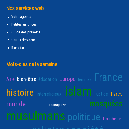
Nos services web
Votre agenda
Petites annonces
Guide des prénoms
Cartes de voeux
Ramadan
Mots-clés de la semaine
France
Europe
bien-être
Asie
éducation
femmes
islam
histoire
livres
interreligieux
justice
mosquées
monde
mosquée
musulmans
politique
Proche et