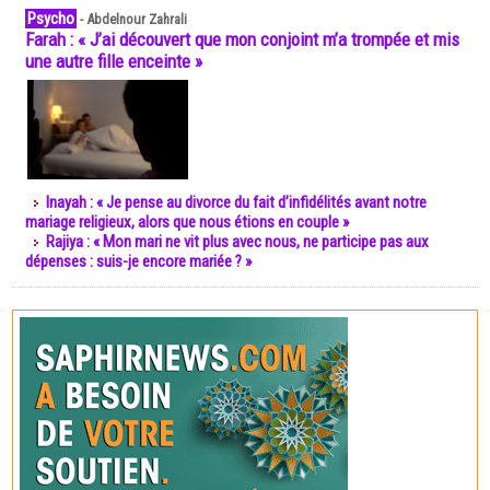
Psycho
-
Abdelnour Zahrali
Farah : « J’ai découvert que mon conjoint m’a trompée et mis
une autre fille enceinte »
Inayah : « Je pense au divorce du fait d’infidélités avant notre
mariage religieux, alors que nous étions en couple »
Rajiya : « Mon mari ne vit plus avec nous, ne participe pas aux
dépenses : suis-je encore mariée ? »