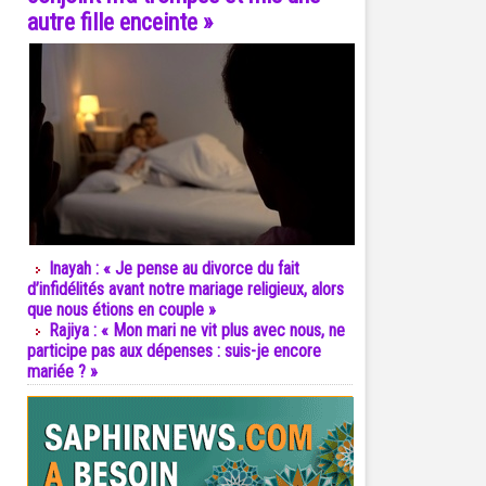
autre fille enceinte »
Inayah : « Je pense au divorce du fait
d’infidélités avant notre mariage religieux, alors
que nous étions en couple »
Rajiya : « Mon mari ne vit plus avec nous, ne
participe pas aux dépenses : suis-je encore
mariée ? »