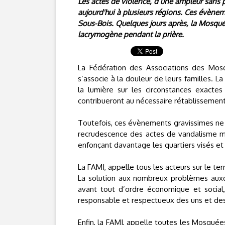
Les actes de violence, d’une ampleur sans p
aujourd'hui à plusieurs régions. Ces évènem
Sous-Bois. Quelques jours après, la Mosquée 
lacrymogène pendant la prière.
La Fédération des Associations des Mosq
s’associe à la douleur de leurs familles. L
la lumière sur les circonstances exacte
contribueront au nécessaire rétablissement
Toutefois, ces évènements gravissimes ne p
recrudescence des actes de vandalisme m
enfonçant davantage les quartiers visés et l
La FAMI, appelle tous les acteurs sur le ter
La solution aux nombreux problèmes auxqu
avant tout d’ordre économique et social,
responsable et respectueux des uns et des
Enfin, la FAMI, appelle toutes les Mosquées