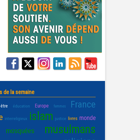
s de la semaine
France
Europe
-être
éducation
femmes
islam
e
monde
livres
interreligieux
justice
musulmans
mosquées