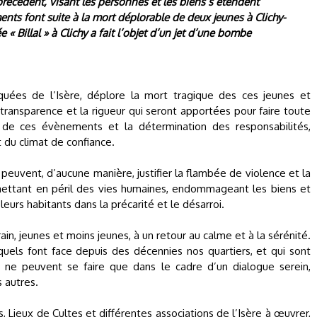
récédent, visant les personnes et les biens s’étendent
ents font suite à la mort déplorable de deux jeunes à Clichy-
« Billal » à Clichy a fait l’objet d’un jet d’une bombe
uées de l’Isère, déplore la mort tragique des ces jeunes et
a transparence et la rigueur qui seront apportées pour faire toute
s de ces évènements et la détermination des responsabilités,
 du climat de confiance.
euvent, d’aucune manière, justifier la flambée de violence et la
ettant en péril des vies humaines, endommageant les biens et
eurs habitants dans la précarité et le désarroi.
rain, jeunes et moins jeunes, à un retour au calme et à la sérénité.
els font face depuis des décennies nos quartiers, et qui sont
 ne peuvent se faire que dans le cadre d’un dialogue serein,
 autres.
, Lieux de Cultes et différentes associations de l’Isère à œuvrer,