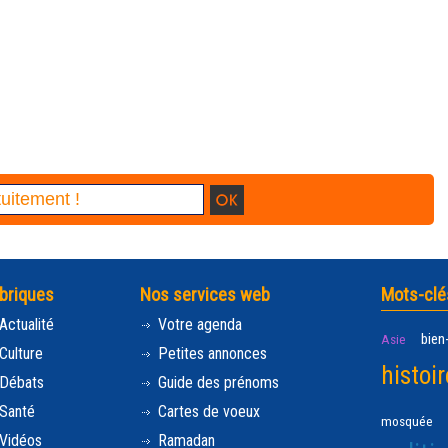
briques
Nos services web
Mots-clé
Actualité
Votre agenda
bien
Asie
Culture
Petites annonces
histoir
Débats
Guide des prénoms
Santé
Cartes de voeux
mosquée
Vidéos
Ramadan