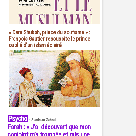
« Dara Shukoh, prince du soufisme » :
François Gautier ressuscite le prince
oublié d'un islam éclairé
Psycho
-
Abdelnour Zahrali
Farah : « J’ai découvert que mon
conjoint m’a trompée et mis une