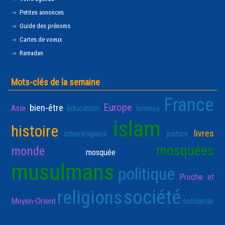
Petites annonces
Guide des prénoms
Cartes de voeux
Ramadan
Mots-clés de la semaine
France
Europe
bien-être
Asie
éducation
femmes
islam
histoire
livres
interreligieux
justice
mosquées
monde
mosquée
musulmans
politique
Proche et
société
religions
Moyen-Orient
solidarité