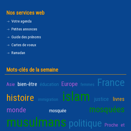
Nos services web
Votre agenda
Petites annonces
Guide des prénoms
Cartes de voeux
Ramadan
Mots-clés de la semaine
France
Europe
bien-être
Asie
éducation
femmes
islam
histoire
justice
livres
immigration
mosquées
monde
mosquée
musulmans
politique
Proche et