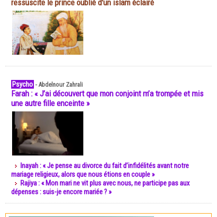
ressuscite le prince oublié d'un islam éclairé
Psycho
-
Abdelnour Zahrali
Farah : « J’ai découvert que mon conjoint m’a trompée et mis
une autre fille enceinte »
Inayah : « Je pense au divorce du fait d’infidélités avant notre
mariage religieux, alors que nous étions en couple »
Rajiya : « Mon mari ne vit plus avec nous, ne participe pas aux
dépenses : suis-je encore mariée ? »