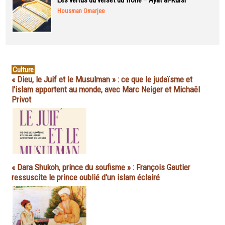
Les vertus du verset du Trône – Ayat al-Kursi
Housman Omarjee
Culture
« Dieu, le Juif et le Musulman » : ce que le judaïsme et
l'islam apportent au monde, avec Marc Neiger et Michaël
Privot
« Dara Shukoh, prince du soufisme » : François Gautier
ressuscite le prince oublié d'un islam éclairé