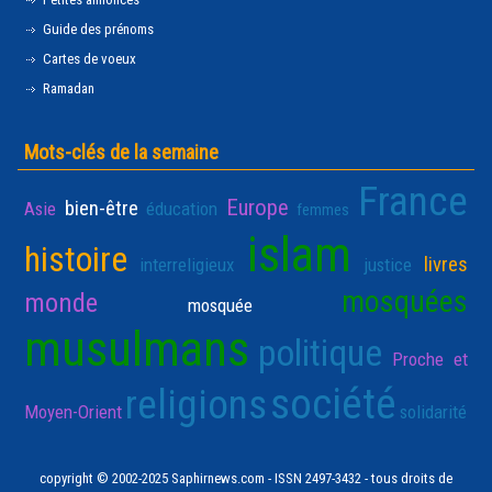
Guide des prénoms
Cartes de voeux
Ramadan
Mots-clés de la semaine
France
Europe
bien-être
Asie
éducation
femmes
islam
histoire
livres
interreligieux
justice
mosquées
monde
mosquée
musulmans
politique
Proche et
société
religions
Moyen-Orient
solidarité
copyright © 2002-2025 Saphirnews.com - ISSN 2497-3432 - tous droits de