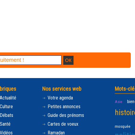
briques
Nos services web
Mots-clé
Actualité
Votre agenda
bien
Asie
Culture
Petites annonces
histoir
Débats
Guide des prénoms
Santé
Cartes de voeux
mosquée
Vidéos
Ramadan