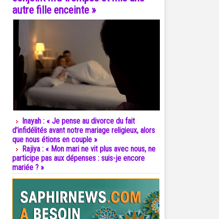
autre fille enceinte »
Inayah : « Je pense au divorce du fait
d’infidélités avant notre mariage religieux, alors
que nous étions en couple »
Rajiya : « Mon mari ne vit plus avec nous, ne
participe pas aux dépenses : suis-je encore
mariée ? »