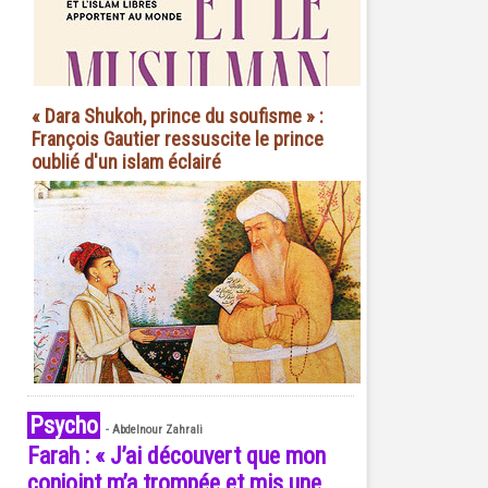
« Dara Shukoh, prince du soufisme » :
François Gautier ressuscite le prince
oublié d'un islam éclairé
Psycho
-
Abdelnour Zahrali
Farah : « J’ai découvert que mon
conjoint m’a trompée et mis une