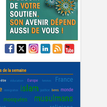
s de la semaine
France
Europe
-être
éducation
femmes
islam
e
monde
justice
livres
immigration
musulmans
mosquées