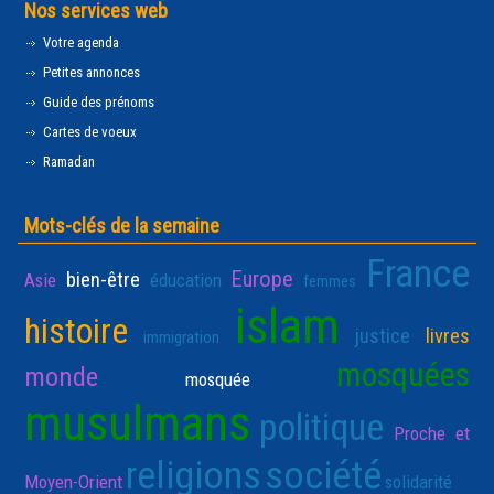
Nos services web
Votre agenda
Petites annonces
Guide des prénoms
Cartes de voeux
Ramadan
Mots-clés de la semaine
France
Europe
bien-être
Asie
éducation
femmes
islam
histoire
justice
livres
immigration
mosquées
monde
mosquée
musulmans
politique
Proche et
religions
société
Moyen-Orient
solidarité