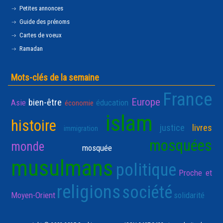
Petites annonces
Guide des prénoms
Cartes de voeux
Ramadan
Mots-clés de la semaine
France
Europe
bien-être
Asie
éducation
économie
islam
histoire
justice
livres
immigration
mosquées
monde
mosquée
musulmans
politique
Proche et
religions
société
Moyen-Orient
solidarité