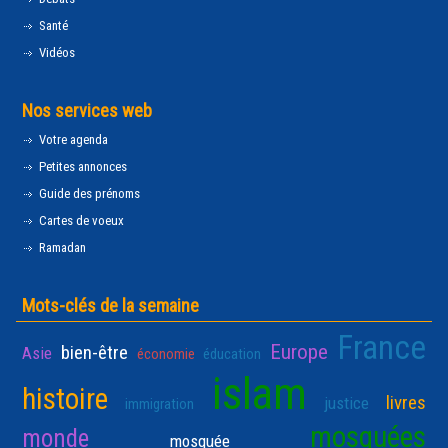
Santé
Vidéos
Nos services web
Votre agenda
Petites annonces
Guide des prénoms
Cartes de voeux
Ramadan
Mots-clés de la semaine
France
Europe
bien-être
Asie
économie
éducation
islam
histoire
livres
justice
immigration
mosquées
monde
mosquée