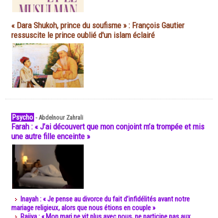
« Dara Shukoh, prince du soufisme » : François Gautier
ressuscite le prince oublié d'un islam éclairé
Psycho
-
Abdelnour Zahrali
Farah : « J’ai découvert que mon conjoint m’a trompée et mis
une autre fille enceinte »
Inayah : « Je pense au divorce du fait d’infidélités avant notre
mariage religieux, alors que nous étions en couple »
Rajiya : « Mon mari ne vit plus avec nous, ne participe pas aux