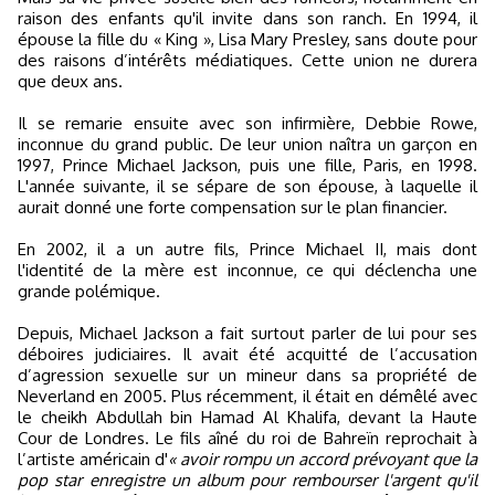
raison des enfants qu'il invite dans son ranch. En 1994, il
épouse la fille du « King », Lisa Mary Presley, sans doute pour
des raisons d’intérêts médiatiques. Cette union ne durera
que deux ans.
Il se remarie ensuite avec son infirmière, Debbie Rowe,
inconnue du grand public. De leur union naîtra un garçon en
1997, Prince Michael Jackson, puis une fille, Paris, en 1998.
L'année suivante, il se sépare de son épouse, à laquelle il
aurait donné une forte compensation sur le plan financier.
En 2002, il a un autre fils, Prince Michael II, mais dont
l'identité de la mère est inconnue, ce qui déclencha une
grande polémique.
Depuis, Michael Jackson a fait surtout parler de lui pour ses
déboires judiciaires. Il avait été acquitté de l’accusation
d’agression sexuelle sur un mineur dans sa propriété de
Neverland en 2005. Plus récemment, il était en démêlé avec
le cheikh Abdullah bin Hamad Al Khalifa, devant la Haute
Cour de Londres. Le fils aîné du roi de Bahreïn reprochait à
l’artiste américain d'
« avoir rompu un accord prévoyant que la
pop star enregistre un album pour rembourser l'argent qu'il