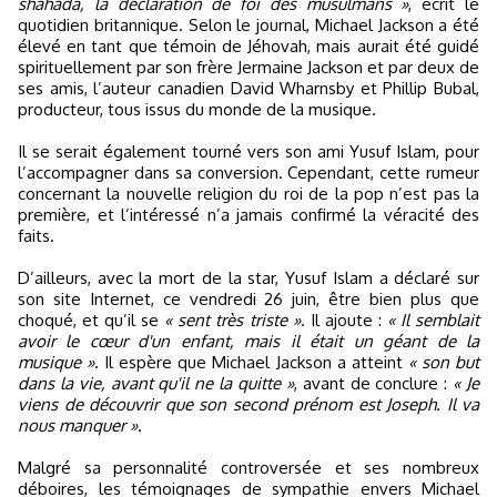
shahada, la déclaration de foi des musulmans »
, écrit le
quotidien britannique. Selon le journal, Michael Jackson a été
élevé en tant que témoin de Jéhovah, mais aurait été guidé
spirituellement par son frère Jermaine Jackson et par deux de
ses amis, l’auteur canadien David Wharnsby et Phillip Bubal,
producteur, tous issus du monde de la musique.
Il se serait également tourné vers son ami Yusuf Islam, pour
l’accompagner dans sa conversion. Cependant, cette rumeur
concernant la nouvelle religion du roi de la pop n’est pas la
première, et l’intéressé n’a jamais confirmé la véracité des
faits.
D’ailleurs, avec la mort de la star, Yusuf Islam a déclaré sur
son site Internet, ce vendredi 26 juin, être bien plus que
choqué, et qu’il se
« sent très triste »
. Il ajoute :
« Il semblait
avoir le cœur d'un enfant, mais il était un géant de la
musique »
. Il espère que Michael Jackson a atteint
« son but
dans la vie, avant qu'il ne la quitte »
, avant de conclure :
« Je
viens de découvrir que son second prénom est Joseph. Il va
nous manquer »
.
Malgré sa personnalité controversée et ses nombreux
déboires, les témoignages de sympathie envers Michael