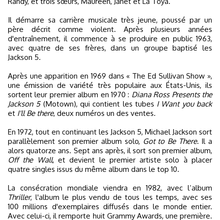
Randy, et trois sœurs, Maureen, Janet et La Toya.
Il démarre sa carrière musicale très jeune, poussé par un
père décrit comme violent. Après plusieurs années
d'entraînement, il commence à se produire en public 1963,
avec quatre de ses frères, dans un groupe baptisé les
Jackson 5.
Après une apparition en 1969 dans « The Ed Sullivan Show »,
une émission de variété très populaire aux États-Unis, ils
sortent leur premier album en 1970 :
Diana Ross Presents the
Jackson 5
(Motown), qui contient les tubes
I Want you back
et
I'll Be there
, deux numéros un des ventes.
En 1972, tout en continuant les Jackson 5, Michael Jackson sort
parallèlement son premier album solo,
Got to Be There
. Il a
alors quatorze ans. Sept ans après, il sort son premier album,
Off the Wall
, et devient le premier artiste solo à placer
quatre singles issus du même album dans le top 10.
La consécration mondiale viendra en 1982, avec l’album
Thriller
, l'album le plus vendu de tous les temps, avec ses
100 millions d'exemplaires diffusés dans le monde entier.
Avec celui-ci, il remporte huit Grammy Awards, une première.