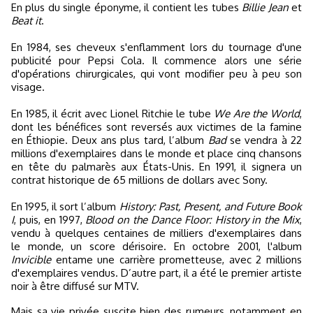
En plus du single éponyme, il contient les tubes
Billie Jean
et
Beat it
.
En 1984, ses cheveux s'enflamment lors du tournage d'une
publicité pour Pepsi Cola. Il commence alors une série
d'opérations chirurgicales, qui vont modifier peu à peu son
visage.
En 1985, il écrit avec Lionel Ritchie le tube
We Are the World
,
dont les bénéfices sont reversés aux victimes de la famine
en Éthiopie. Deux ans plus tard, l’album
Bad
se vendra à 22
millions d'exemplaires dans le monde et place cinq chansons
en tête du palmarès aux États-Unis. En 1991, il signera un
contrat historique de 65 millions de dollars avec Sony.
En 1995, il sort l’album
History: Past, Present, and Future Book
I
, puis, en 1997,
Blood on the Dance Floor: History in the Mix
,
vendu à quelques centaines de milliers d'exemplaires dans
le monde, un score dérisoire. En octobre 2001, l'album
Invicible
entame une carrière prometteuse, avec 2 millions
d'exemplaires vendus. D’autre part, il a été le premier artiste
noir à être diffusé sur MTV.
Mais sa vie privée suscite bien des rumeurs, notamment en