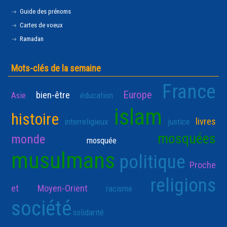
Guide des prénoms
Cartes de voeux
Ramadan
Mots-clés de la semaine
France
Europe
bien-être
Asie
éducation
islam
histoire
livres
interreligieux
justice
mosquées
monde
mosquée
musulmans
politique
Proche
religions
et Moyen-Orient
racisme
société
solidarité