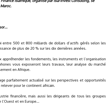
 Finance Islamique, organisé par Isla-Invest Consulting, se
u Maroc.
ssor…
i entre 500 et 800 milliards de dollars d’actifs gérés selon les
oissance de plus de 20 % sur les dix dernières années.
 appréhender les fondements, les instruments et l’organisation
phones vous exposeront leurs travaux, leur analyse du marché
ssement en Afrique.
irage parfaitement actualisé sur les perspectives et opportunités
 relever pour le continent africain.
strie financière, mais aussi les dirigeants de tous les groupes
de l’Ouest et en Europe…