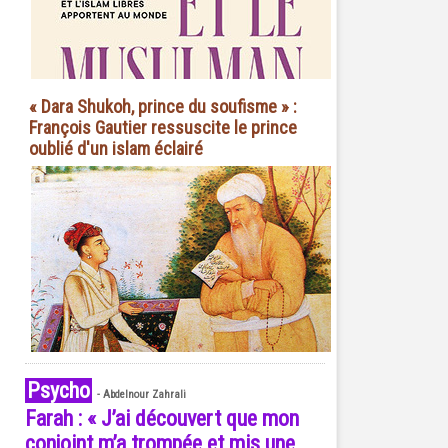
« Dara Shukoh, prince du soufisme » :
François Gautier ressuscite le prince
oublié d'un islam éclairé
Psycho
-
Abdelnour Zahrali
Farah : « J’ai découvert que mon
conjoint m’a trompée et mis une