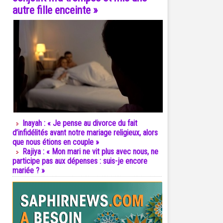
autre fille enceinte »
Inayah : « Je pense au divorce du fait
d’infidélités avant notre mariage religieux, alors
que nous étions en couple »
Rajiya : « Mon mari ne vit plus avec nous, ne
participe pas aux dépenses : suis-je encore
mariée ? »