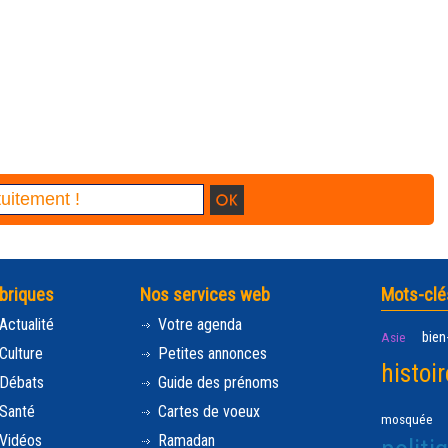
briques
Nos services web
Mots-clé
Actualité
Votre agenda
bien
Asie
Culture
Petites annonces
histoir
Débats
Guide des prénoms
Santé
Cartes de voeux
mosquée
Vidéos
Ramadan