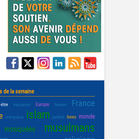
s de la semaine
France
Europe
-être
éducation
femmes
islam
e
monde
justice
livres
immigration
musulmans
mosquées