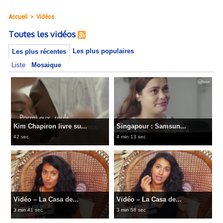
Accueil
>
Vidéos
Toutes les vidéos
Les plus populaires
Les plus récentes
Liste
Mosaique
Kim Chapiron livre su...
Singapour : Samsun...
42 sec
4 min 13 sec
Vidéo – La Casa de...
Vidéo – La Casa de...
3 min 41 sec
3 min 58 sec