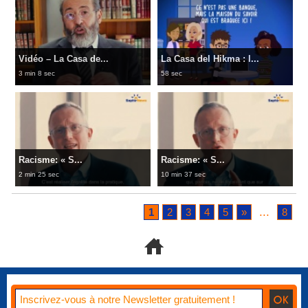
Vidéo – La Casa de...
La Casa del Hikma : l...
3 min 8 sec
58 sec
Racisme: « S...
Racisme: « S...
2 min 25 sec
10 min 37 sec
...
1
2
3
4
5
»
8