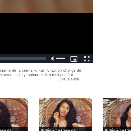
a crème de la crème », Kim Chapiron change de
it avec Ladj Ly, auteur du film multiprimé «...
Lire la suite
asa de...
Vidéo – La Casa de...
Vidéo – La Cas