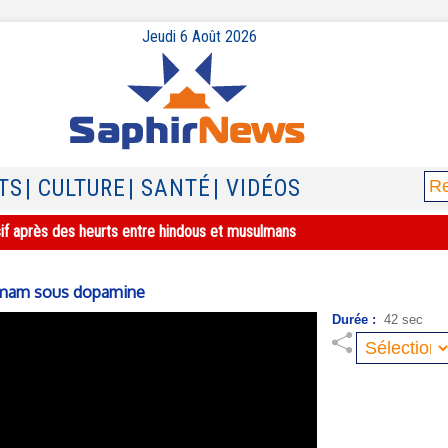
Jeudi 6 Août 2026
TS
| CULTURE
| SANTÉ
| VIDÉOS
sif après des heurts entre hindous et musulmans
e imam sous dopamine
Durée :
42 sec