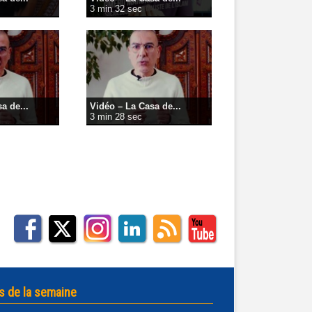
3 min 32 sec
a de...
Vidéo – La Casa de...
3 min 28 sec
s de la semaine