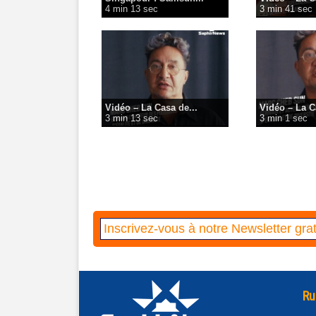
4 min 13 sec
3 min 41 sec
Vidéo – La Casa de...
Vidéo – La C
3 min 13 sec
3 min 1 sec
Ru