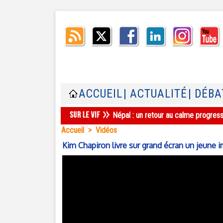
ACCUEIL
| ACTUALITÉ
| DÉBA
Népal : un retour au calme progres
Accueil
>
Vidéos
Kim Chapiron livre sur grand écran un jeun