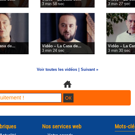
3 min 58 sec
3 min 27 sec
asa de...
Vidéo – La Casa de...
Vidéo – La Cas
3 min 24 sec
3 min 30 sec
Voir toutes les vidéos
|
Suivant »
briques
Nos services web
Mots-clé