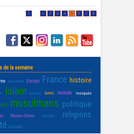
1
...
«
2
3
4
5
6
7
8
s de la semaine
France
histoire
Europe
être
éducation
islam
monde
livres
x
justice
mosquée
musulmans
politique
ées
religions
t Moyen-Orient
racisme
té
solidarité