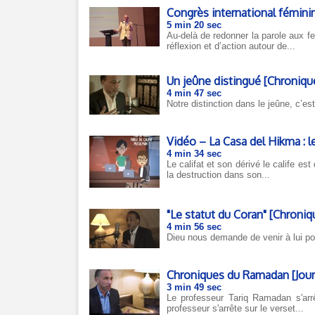
Congrès international féminin 
5 min 20 sec
Au-delà de redonner la parole aux f
réflexion et d’action autour de...
Un jeûne distingué [Chroniqu
4 min 47 sec
Notre distinction dans le jeûne, c’es
Vidéo – La Casa del Hikma : le
4 min 34 sec
Le califat et son dérivé le calife es
la destruction dans son...
"Le statut du Coran" [Chroniq
4 min 56 sec
Dieu nous demande de venir à lui pou
Chroniques du Ramadan [Jour
3 min 49 sec
Le professeur Tariq Ramadan s'arrê
professeur s'arrête sur le verset...