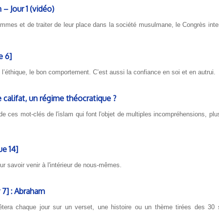
– Jour 1 (vidéo)
emmes et de traiter de leur place dans la société musulmane, le Congrès inte
e 6]
t l’éthique, le bon comportement. C’est aussi la confiance en soi et en autrui.
 califat, un régime théocratique ?
t de ces mot-clés de l'islam qui font l'objet de multiples incompréhensions, pl
ue 14]
r savoir venir à l'intérieur de nous-mêmes.
 7] : Abraham
tera chaque jour sur un verset, une histoire ou un thème tirées des 30 s