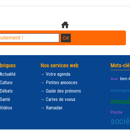
briques
Nos services web
Mots-clé
Actualité
Votre agenda
bien-
Asie
Culture
Petites annonces
interreligieu
Débats
Guide des prénoms
Santé
Cartes de voeux
mosqu
Vidéos
Ramadan
Proche e
socié