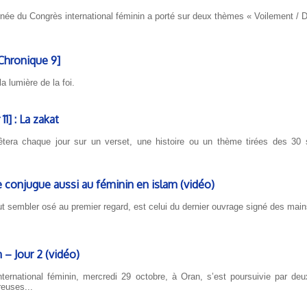
rnée du Congrès international féminin a porté sur deux thèmes « Voilement / D
Chronique 9]
a lumière de la foi.
1] : La zakat
tera chaque jour sur un verset, une histoire ou un thème tirées des 30 s
se conjugue aussi au féminin en islam (vidéo)
peut sembler osé au premier regard, est celui du dernier ouvrage signé des mai
 – Jour 2 (vidéo)
ernational féminin, mercredi 29 octobre, à Oran, s’est poursuivie par de
euses...