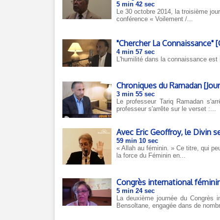
5 min 42 sec
Le 30 octobre 2014, la troisième jou
conférence « Voilement /...
"Chercher La Connaissance" [
4 min 57 sec
L'humilité dans la connaissance est l
Chroniques du Ramadan [Jour 1
3 min 55 sec
Le professeur Tariq Ramadan s'arrê
professeur s'arrête sur le verset :...
Avec Eric Geoffroy, le Divin 
59 min 10 sec
« Allah au féminin. » Ce titre, qui 
la force du Féminin en...
Congrès international féminin
5 min 24 sec
La deuxième journée du Congrès int
Bensoltane, engagée dans de nombr