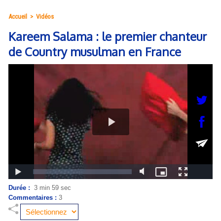
Accueil
>
Vidéos
Kareem Salama : le premier chanteur
de Country musulman en France
Durée :
3 min 59 sec
Commentaires :
3