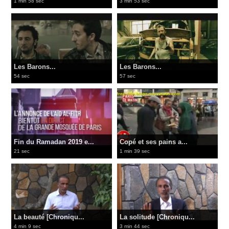
1 min 58 sec
3 min 53 sec
Les Barons...
Les Barons...
54 sec
57 sec
Fin du Ramadan 2019 e...
Copé et ses pains a...
21 sec
1 min 39 sec
La beauté [Chroniqu...
La solitude [Chroniqu...
4 min 9 sec
3 min 44 sec