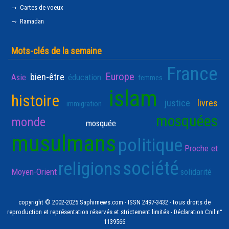
Cartes de voeux
Ramadan
Mots-clés de la semaine
France
Europe
bien-être
Asie
éducation
femmes
islam
histoire
justice
livres
immigration
mosquées
monde
mosquée
musulmans
politique
Proche et
société
religions
Moyen-Orient
solidarité
copyright © 2002-2025 Saphirnews.com - ISSN 2497-3432 - tous droits de
reproduction et représentation réservés et strictement limités - Déclaration Cnil n°
1139566