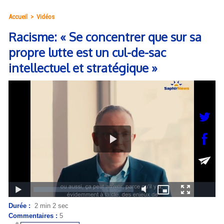
Accueil
>
Vidéos
Racisme: « Se concentrer que sur sa
propre lutte est un cul-de-sac
intellectuel et stratégique »
Durée :
2 min 2 sec
Commentaires :
5