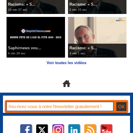
Racisme: « S...
Racisme: « S...
10 min 37 sec
2 min 25 sec
Saphirnews vou...
Racisme: « S...
6 min 29 sec
3 min 1 sec
Voir toutes les vidéos