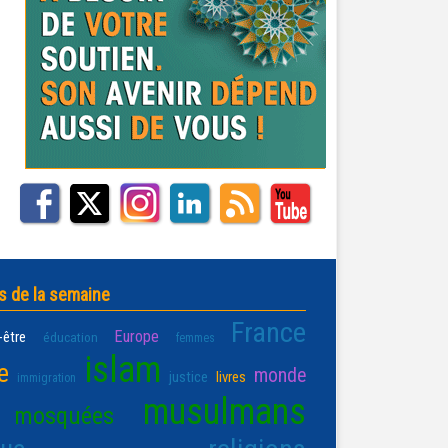
s de la semaine
France
Europe
-être
éducation
femmes
islam
e
monde
justice
livres
immigration
musulmans
mosquées