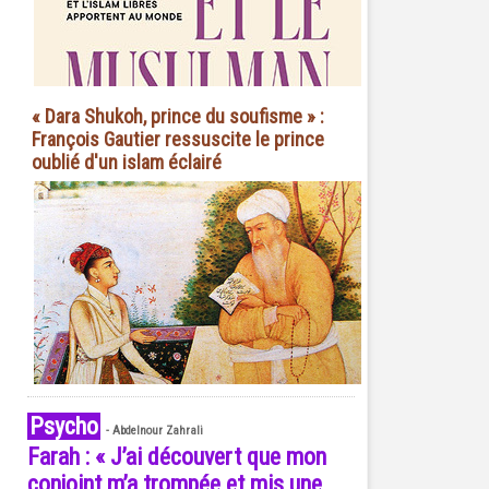
« Dara Shukoh, prince du soufisme » :
François Gautier ressuscite le prince
oublié d'un islam éclairé
Psycho
-
Abdelnour Zahrali
Farah : « J’ai découvert que mon
conjoint m’a trompée et mis une