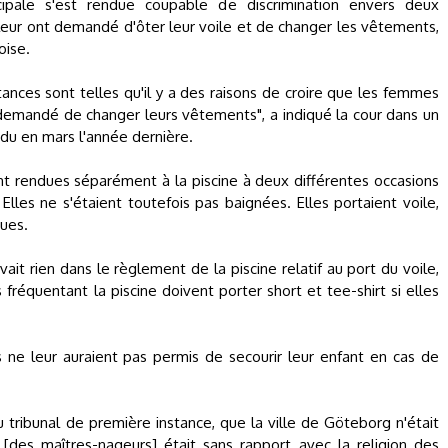
ipale s'est rendue coupable de discrimination envers deux
eur ont demandé d'ôter leur voile et de changer les vêtements,
oise.
tances sont telles qu'il y a des raisons de croire que les femmes
 demandé de changer leurs vêtements", a indiqué la cour dans un
du en mars l'année dernière.
ent rendues séparément à la piscine à deux différentes occasions
lles ne s'étaient toutefois pas baignées. Elles portaient voile,
gues.
ait rien dans le règlement de la piscine relatif au port du voile,
fréquentant la piscine doivent porter short et tee-shirt si elles
 ne leur auraient pas permis de secourir leur enfant en cas de
 tribunal de première instance, que la ville de Göteborg n'était
des maîtres-nageurs] était sans rapport avec la religion des