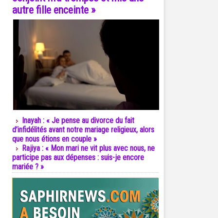
autre fille enceinte »
Inayah : « Je pense au divorce du fait
d’infidélités avant notre mariage religieux, alors
que nous étions en couple »
Rajiya : « Mon mari ne vit plus avec nous, ne
participe pas aux dépenses : suis-je encore
mariée ? »