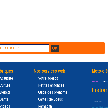
briques
Nos services web
Mots-clé
Actualité
Votre agenda
bien
Asie
Culture
Petites annonces
histoir
Débats
Guide des prénoms
Santé
Cartes de voeux
mosquée
Vidéos
Ramadan