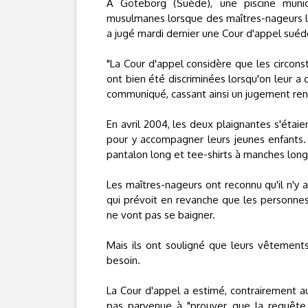
A Göteborg (Suède), une piscine munic
musulmanes lorsque des maîtres-nageurs l
a jugé mardi dernier une Cour d'appel suéd
"La Cour d'appel considère que les circons
ont bien été discriminées lorsqu'on leur a
communiqué, cassant ainsi un jugement ren
En avril 2004, les deux plaignantes s'étai
pour y accompagner leurs jeunes enfants. E
pantalon long et tee-shirts à manches lon
Les maîtres-nageurs ont reconnu qu'il n'y av
qui prévoit en revanche que les personnes 
ne vont pas se baigner.
Mais ils ont souligné que leurs vêtements
besoin.
La Cour d'appel a estimé, contrairement au
pas parvenue à "prouver que la requête [