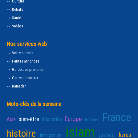
Culture
Débats
Santé
Vidéos
Nos services web
Votre agenda
Petites annonces
Guide des prénoms
Cartes de voeux
Ramadan
Mots-clés de la semaine
France
Europe
bien-être
Asie
éducation
femmes
islam
histoire
justice
livres
immigration