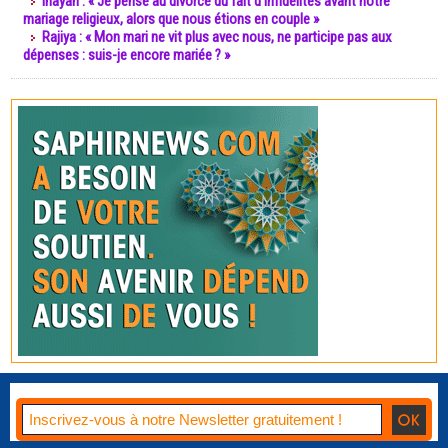
Inayah : « Je pense au divorce du fait d’infidélités avant notre
mariage religieux, alors que nous étions en couple »
Rajiya : « Mon mari ne vit plus avec nous, ne participe pas aux
dépenses : suis-je encore mariée ? »