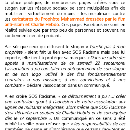
la place publique, de nombreuses pages créées sous ce
slogan sur les réseaux sociaux se sont multipliées afin de
mobiliser - virtuellement du moins - les musulmans contre
les
caricatures du Prophète Muhammad dressées par le film
anti-islam et Charlie Hebdo
. Ces pages Facebook ne sont en
réalité suivies que par trop peu de personnes et souvent, ne
contiennent rien de probant.
Pas sûr que ceux qui diffusent le slogan
« Touche pas à mon
prophète »
aient fait le lien avec SOS Racisme mais peu lui
importe, elle tient à protéger sa marque.
« Dans le cadre des
appels à manifestations de ce samedi 22 septembre,
l'association a pu constater un détournement de son slogan
et de son logo, utilisé à des fins fondamentalement
contraires à nos missions, à nos convictions et à nos
combats »
, déclare l'association dans un communiqué.
A en croire SOS Racisme,
« ce détournement a pu (...) créer
une confusion quant à l'adhésion de notre association aux
lignes de militants intégristes, alors même que SOS Racisme
s'est déclarée en soutien de Charlie Hebdo et de son équipe
dès le 19 septembre »
. Un communiqué en ce sens a été
publié la veille pour refuser que
« les responsabilités de ces
flambées de haine et d’intolérance que certains facilitent en