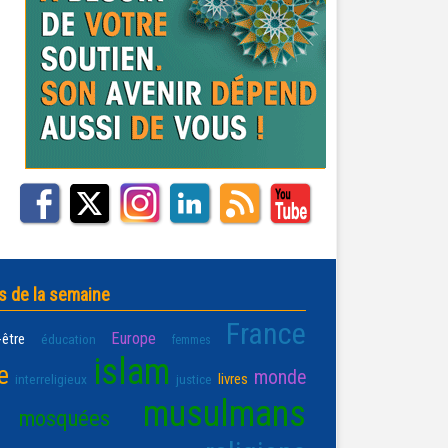
s de la semaine
France
Europe
-être
éducation
femmes
islam
e
monde
livres
interreligieux
justice
musulmans
mosquées