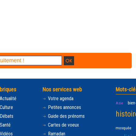
briques
Nos services web
Mots-clé
Actualité
Votre agenda
bien
Asie
Culture
Petites annonces
histoir
Débats
Guide des prénoms
Santé
Cartes de voeux
mosquée
Vidéos
Ramadan