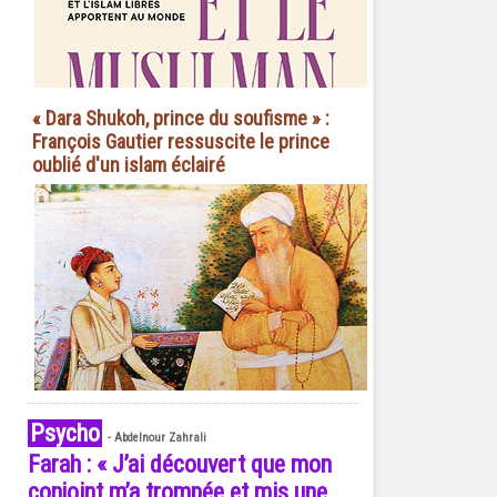
« Dara Shukoh, prince du soufisme » :
François Gautier ressuscite le prince
oublié d'un islam éclairé
Psycho
-
Abdelnour Zahrali
Farah : « J’ai découvert que mon
conjoint m’a trompée et mis une