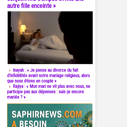
autre fille enceinte »
Inayah : « Je pense au divorce du fait
d’infidélités avant notre mariage religieux, alors
que nous étions en couple »
Rajiya : « Mon mari ne vit plus avec nous, ne
participe pas aux dépenses : suis-je encore
mariée ? »