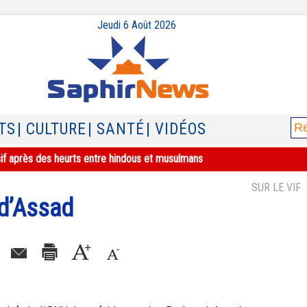
Jeudi 6 Août 2026
TS
| CULTURE
| SANTÉ
| VIDÉOS
sif après des heurts entre hindous et musulmans
SUR LE VIF
 d’Assad