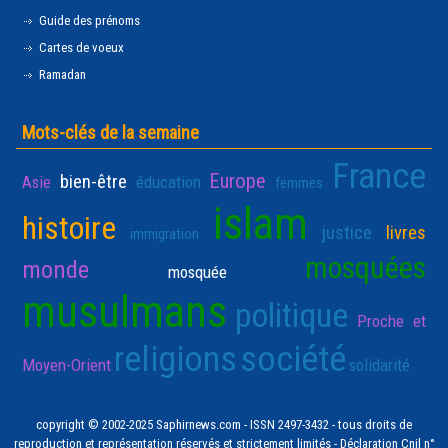
Guide des prénoms
Cartes de voeux
Ramadan
Mots-clés de la semaine
France
Europe
bien-être
Asie
éducation
femmes
islam
histoire
justice
livres
immigration
mosquées
monde
mosquée
musulmans
politique
Proche et
religions
société
Moyen-Orient
solidarité
copyright © 2002-2025 Saphirnews.com - ISSN 2497-3432 - tous droits de
reproduction et représentation réservés et strictement limités - Déclaration Cnil n°