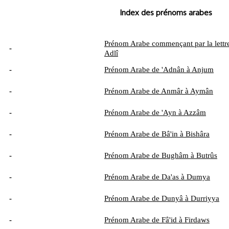
Index des prénoms arabes
Prénom Arabe commençant par la lettre
-
Adlî
-
Prénom Arabe de 'Adnân à Anjum
-
Prénom Arabe de Anmâr à Aymân
-
Prénom Arabe de 'Ayn à Azzâm
-
Prénom Arabe de Bâ'in à Bishâra
-
Prénom Arabe de Bughâm à Butrûs
-
Prénom Arabe de Da'as à Dumya
-
Prénom Arabe de Dunyâ à Durriyya
-
Prénom Arabe de Fâ'id à Firdaws