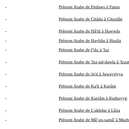
-
Prénom Arabe de Firdaws à Futun
-
Prénom Arabe de Ghâda à Ghuzlân
-
Prénom Arabe de Hâ'id à Hawwâs
-
Prénom Arabe de Haybân à Huzûz
-
Prénom Arabe de I'jâz à 'Izz
-
Prénom Arabe de 'Izz-ud-dawla à 'Izza
-
Prénom Arabe de Ja'd à Juwayriyya
-
Prénom Arabe de Ka'b à Kurâm
-
Prénom Arabe de Kurrâm à Kuthayyir
-
Prénom Arabe de L'akhdar à Lûza
-
Prénom Arabe de Mâ'-us-samâ' à Mazh