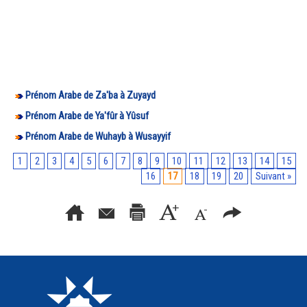
Prénom Arabe de Za'ba à Zuyayd
Prénom Arabe de Ya'fûr à Yûsuf
Prénom Arabe de Wuhayb à Wusayyif
1
2
3
4
5
6
7
8
9
10
11
12
13
14
15
16
17
18
19
20
Suivant »