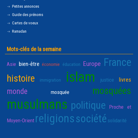
Petites annonces
Guide des prénoms
Cartes de voeux
Ramadan
Mots-clés de la semaine
France
Europe
bien-être
Asie
économie
éducation
islam
histoire
livres
justice
immigration
mosquées
monde
mosquée
musulmans
politique
Proche et
religions
société
Moyen-Orient
solidarité