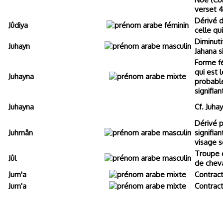
verset 4
Dérivé d
Jûdiya
celle qu
Diminuti
Juhayn
Jahana s
Forme f
qui est l
Juhayna
probabl
signifian
Juhayna
Cf. Juhay
Dérivé 
Juhmân
signifian
visage s
Troupe 
Jûl
de chev
Jum'a
Contract
Jum'a
Contract