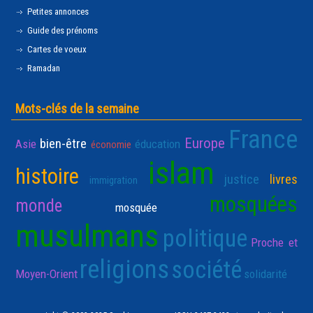
Petites annonces
Guide des prénoms
Cartes de voeux
Ramadan
Mots-clés de la semaine
France
Europe
bien-être
Asie
éducation
économie
islam
histoire
justice
livres
immigration
mosquées
monde
mosquée
musulmans
politique
Proche et
religions
société
Moyen-Orient
solidarité