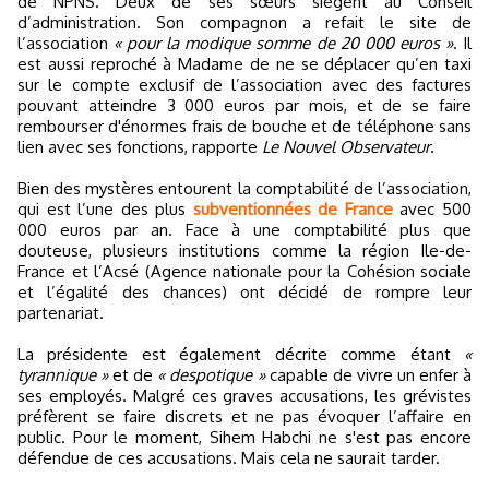
de NPNS. Deux de ses sœurs siègent au Conseil
d’administration. Son compagnon a refait le site de
l’association
« pour la modique somme de 20 000 euros »
. Il
est aussi reproché à Madame de ne se déplacer qu’en taxi
sur le compte exclusif de l’association avec des factures
pouvant atteindre 3 000 euros par mois, et de se faire
rembourser d'énormes frais de bouche et de téléphone sans
lien avec ses fonctions, rapporte
Le Nouvel Observateur
.
Bien des mystères entourent la comptabilité de l’association,
qui est l’une des plus
subventionnées de France
avec 500
000 euros par an. Face à une comptabilité plus que
douteuse, plusieurs institutions comme la région Ile-de-
France et l’Acsé (Agence nationale pour la Cohésion sociale
et l’égalité des chances) ont décidé de rompre leur
partenariat.
La présidente est également décrite comme étant
«
tyrannique »
et de
« despotique »
capable de vivre un enfer à
ses employés. Malgré ces graves accusations, les grévistes
préfèrent se faire discrets et ne pas évoquer l’affaire en
public. Pour le moment, Sihem Habchi ne s'est pas encore
défendue de ces accusations. Mais cela ne saurait tarder.