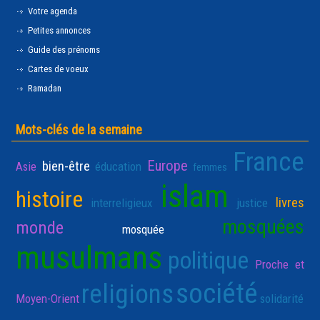
Votre agenda
Petites annonces
Guide des prénoms
Cartes de voeux
Ramadan
Mots-clés de la semaine
France
Europe
bien-être
Asie
éducation
femmes
islam
histoire
livres
interreligieux
justice
mosquées
monde
mosquée
musulmans
politique
Proche et
société
religions
Moyen-Orient
solidarité