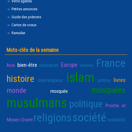
Votre agenda
Petites annonces
Guide des prénoms
Cartes de voeux
Ramadan
Mots-clés de la semaine
France
Europe
bien-être
Asie
éducation
femmes
islam
histoire
livres
interreligieux
justice
mosquées
monde
mosquée
musulmans
politique
Proche et
société
religions
Moyen-Orient
solidarité