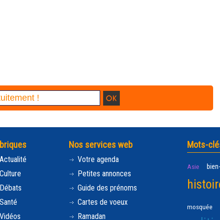
briques
Nos services web
Mots-clé
Actualité
Votre agenda
bien
Asie
Culture
Petites annonces
histoir
Débats
Guide des prénoms
Santé
Cartes de voeux
mosquée
Vidéos
Ramadan