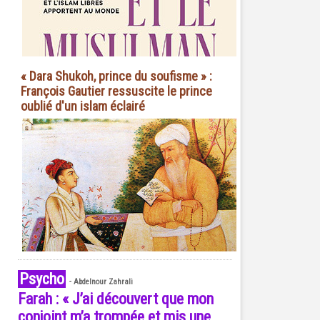
« Dara Shukoh, prince du soufisme » :
François Gautier ressuscite le prince
oublié d'un islam éclairé
Psycho
-
Abdelnour Zahrali
Farah : « J’ai découvert que mon
conjoint m’a trompée et mis une