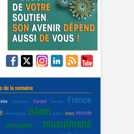
s de la semaine
France
Europe
-être
éducation
femmes
islam
e
monde
livres
interreligieux
justice
musulmans
mosquées