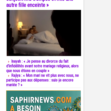
autre fille enceinte »
Inayah : « Je pense au divorce du fait
d’infidélités avant notre mariage religieux, alors
que nous étions en couple »
Rajiya : « Mon mari ne vit plus avec nous, ne
participe pas aux dépenses : suis-je encore
mariée ? »