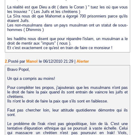
La réalité est que Dieu a dit ( dans le Coran ) " tuez les où que vous
les trouviez " ( Les Juifs et les chrétiens )
La Sîra nous dit que Mahomet a égorgé 700 prisonniers parce qu'ils
étaient Juifs.
Les non-musulmans dans un pays musulman ont un statut de sous-
hommes ( Dhimmis )
les hadiths nous disent que pour répandre l'islam, un musulman a le
droit de mentir aux "impurs" ( nous ).
Et c'est exactement ce qu'est en train de faire ce monsieur !
2.
Posté par
Manol
le 06/12/2010 21:29
|
Alerter
Bravo Popol,
Un qui a compris au moins!
Pour compléter tes propos, j'ajouterais que les musulmans n'ont pas
le droit de faire la paix quand ils sont entrain de vaincre les juifs et
chrétiens.
Ils n'ont le droit de faire la paix que s'ils sont en faiblesse.
Faut pas chercher loin, leur attitude quotidienne démontre qui ils
sont.
Le problème de l'irak n'est pas géopolitique, loin de là. C'est une
tentative d'épuration ethnique qui se poursuit à vaste échelle. Celui
qui massacre un chrétien n'est pas poursuivi en Irak! Viols,