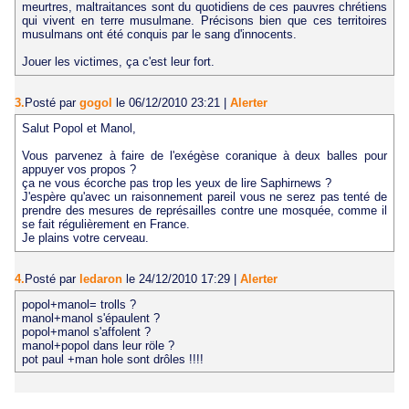
meurtres, maltraitances sont du quotidiens de ces pauvres chrétiens
qui vivent en terre musulmane. Précisons bien que ces territoires
musulmans ont été conquis par le sang d'innocents.
Jouer les victimes, ça c'est leur fort.
3.
Posté par
gogol
le 06/12/2010 23:21
|
Alerter
Salut Popol et Manol,
Vous parvenez à faire de l'exégèse coranique à deux balles pour
appuyer vos propos ?
ça ne vous écorche pas trop les yeux de lire Saphirnews ?
J'espère qu'avec un raisonnement pareil vous ne serez pas tenté de
prendre des mesures de représailles contre une mosquée, comme il
se fait régulièrement en France.
Je plains votre cerveau.
4.
Posté par
ledaron
le 24/12/2010 17:29
|
Alerter
popol+manol= trolls ?
manol+manol s'épaulent ?
popol+manol s'affolent ?
manol+popol dans leur röle ?
pot paul +man hole sont drôles !!!!