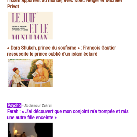
l'islam apportent au monde, avec Marc Neiger et Michaël
Privot
« Dara Shukoh, prince du soufisme » : François Gautier
ressuscite le prince oublié d'un islam éclairé
Psycho
-
Abdelnour Zahrali
Farah : « J’ai découvert que mon conjoint m’a trompée et mis
une autre fille enceinte »