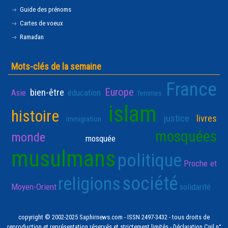
Guide des prénoms
Cartes de voeux
Ramadan
Mots-clés de la semaine
France
Europe
bien-être
Asie
éducation
femmes
islam
histoire
justice
livres
immigration
mosquées
monde
mosquée
musulmans
politique
Proche et
société
religions
Moyen-Orient
solidarité
copyright © 2002-2025 Saphirnews.com - ISSN 2497-3432 - tous droits de
reproduction et représentation réservés et strictement limités - Déclaration Cnil n°