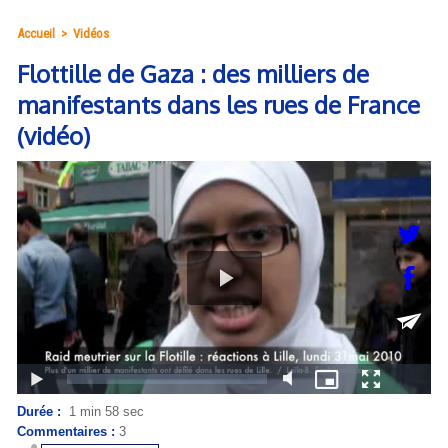
Accueil
>
Vidéos
Flottille de Gaza : des milliers de
manifestants dans les rues de France
(vidéo)
Durée :
1 min 58 sec
Commentaires :
3