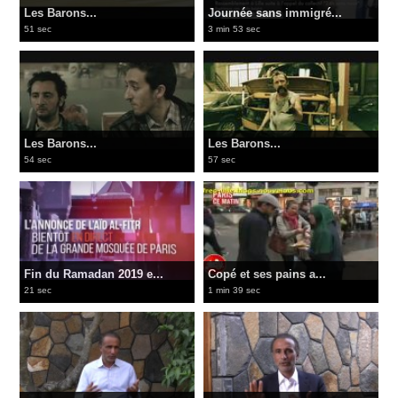
Les Barons...
Journée sans immigré...
51 sec
3 min 53 sec
Les Barons...
Les Barons...
54 sec
57 sec
Fin du Ramadan 2019 e...
Copé et ses pains a...
21 sec
1 min 39 sec