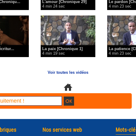
Chroniqu...
L'amour [Chronique 29]
Le pardon [Chr
4 min 24 sec
4 min 23 sec
critur...
La paix [Chronique 1]
La patience [C
4 min 19 sec
4 min 23 sec
Voir toutes les vidéos
briques
Nos services web
Mots-clé