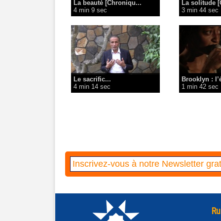
La beauté [Chroniqu...
La solitude [
4 min 9 sec
3 min 44 sec
Le sacrific...
Brooklyn : l’é
4 min 14 sec
1 min 42 sec
Ru