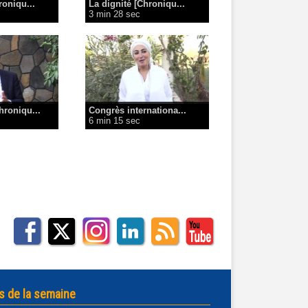
oniqu...
La dignité [Chroniqu...
3 min 28 sec
hroniqu...
Congrès internationa...
6 min 15 sec
s de la semaine