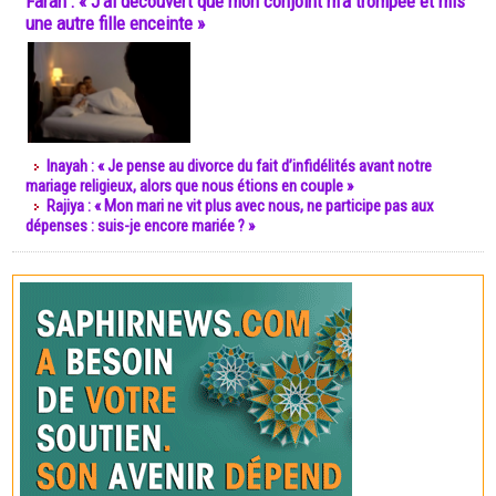
Farah : « J’ai découvert que mon conjoint m’a trompée et mis
une autre fille enceinte »
Inayah : « Je pense au divorce du fait d’infidélités avant notre
mariage religieux, alors que nous étions en couple »
Rajiya : « Mon mari ne vit plus avec nous, ne participe pas aux
dépenses : suis-je encore mariée ? »