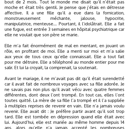
bout de 2 mois. Tout le monde me disait qu’il n’était pas
moche et était très gentil. Je pense que j’étais en détresse
affective. Il a une fille qu’il a eue dans la fornication,
monstrueusement méchante, jalouse, hypocrite,
manipulatrice, menteuse... Pourtant, il l’idolâtrait. Elle a fait
une fugue, est entrée 3 semaines en hôpital psychiatrique car
elle ne voulait que son père se marie.
Elle m’a fait énormément de mal en mentant, en jouant un
rôle, en profitant de moi. Elle a menti sur moi et m’a salie
aux yeux de tous ceux qu’elle connaissait. Elle a tout fait
pour me détruire. Elle a téléphoné au monde entier pour me
salir. Et lui la croyait, la comprenait, la soutenait.
Avant le mariage, il ne m’avait pas dit qu’il était surendetté
car il avait fait de nombreux voyages avec sa fille adorée. Je
ne savais pas non plus qu’il avait vécu avec quatre femmes
différentes, dont deux l’ont trompé. En tout cas, elles l’ont
toutes quitté. La mère de sa fille l’a trompé et il l’a suppliée
à multiples reprises de revenir en vain. Elle n’a jamais voulu
revenir. Elle avait dit : Je préfère partir avant qu’il soit trop
tard. Elle est tombée en dépression quand elle était avec
lui. Aujourd’hui, elle est mariée au même homme depuis 14
ans, alors qu’elle n’a jamais accepté les nombreuses