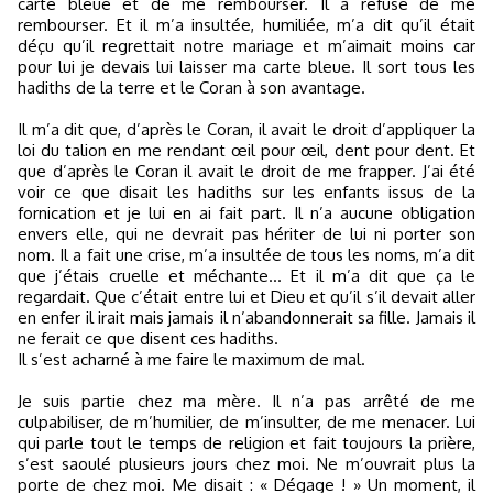
carte bleue et de me rembourser. Il a refusé de me
rembourser. Et il m’a insultée, humiliée, m’a dit qu’il était
déçu qu’il regrettait notre mariage et m’aimait moins car
pour lui je devais lui laisser ma carte bleue. Il sort tous les
hadiths de la terre et le Coran à son avantage.
Il m’a dit que, d’après le Coran, il avait le droit d’appliquer la
loi du talion en me rendant œil pour œil, dent pour dent. Et
que d’après le Coran il avait le droit de me frapper. J’ai été
voir ce que disait les hadiths sur les enfants issus de la
fornication et je lui en ai fait part. Il n’a aucune obligation
envers elle, qui ne devrait pas hériter de lui ni porter son
nom. Il a fait une crise, m’a insultée de tous les noms, m’a dit
que j’étais cruelle et méchante... Et il m’a dit que ça le
regardait. Que c’était entre lui et Dieu et qu’il s’il devait aller
en enfer il irait mais jamais il n’abandonnerait sa fille. Jamais il
ne ferait ce que disent ces hadiths.
Il s’est acharné à me faire le maximum de mal.
Je suis partie chez ma mère. Il n’a pas arrêté de me
culpabiliser, de m’humilier, de m’insulter, de me menacer. Lui
qui parle tout le temps de religion et fait toujours la prière,
s’est saoulé plusieurs jours chez moi. Ne m’ouvrait plus la
porte de chez moi. Me disait : « Dégage ! » Un moment, il