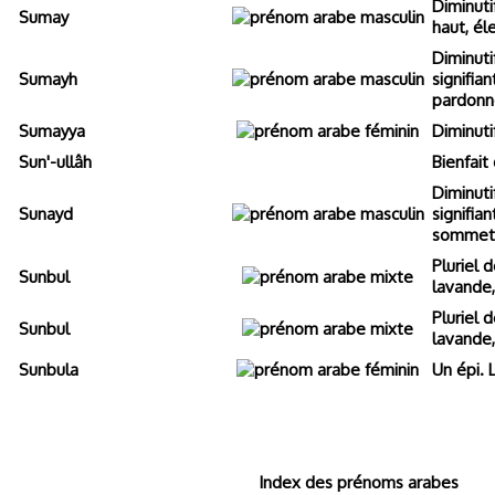
Diminuti
Sumay
haut, él
Diminuti
Sumayh
signifian
pardonn
Sumayya
Diminuti
Sun'-ullâh
Bienfait
Diminuti
Sunayd
signifia
sommet
Pluriel 
Sunbul
lavande,
Pluriel 
Sunbul
lavande,
Sunbula
Un épi. 
Index des prénoms arabes