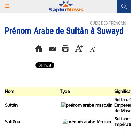
GUIDE DES PRÉNOMS
Prénom Arabe de Sultân à Suwayd
Nom
Type
Significa
Sultan. 
Sultân
Empereur
de Masq
Sultane
Sultâna
Impératr