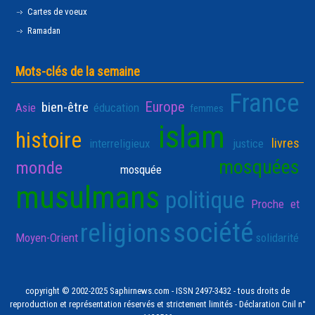
Cartes de voeux
Ramadan
Mots-clés de la semaine
France
Europe
bien-être
Asie
éducation
femmes
islam
histoire
livres
interreligieux
justice
mosquées
monde
mosquée
musulmans
politique
Proche et
société
religions
Moyen-Orient
solidarité
copyright © 2002-2025 Saphirnews.com - ISSN 2497-3432 - tous droits de
reproduction et représentation réservés et strictement limités - Déclaration Cnil n°