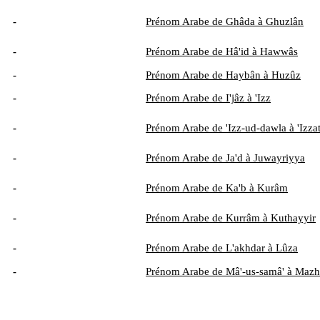
-
Prénom Arabe de Ghâda à Ghuzlân
-
Prénom Arabe de Hâ'id à Hawwâs
-
Prénom Arabe de Haybân à Huzûz
-
Prénom Arabe de I'jâz à 'Izz
-
Prénom Arabe de 'Izz-ud-dawla à 'Izza
-
Prénom Arabe de Ja'd à Juwayriyya
-
Prénom Arabe de Ka'b à Kurâm
-
Prénom Arabe de Kurrâm à Kuthayyir
-
Prénom Arabe de L'akhdar à Lûza
-
Prénom Arabe de Mâ'-us-samâ' à Mazh