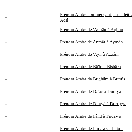
Prénom Arabe commençant par la lettre
-
Adlî
-
Prénom Arabe de 'Adnân à Anjum
-
Prénom Arabe de Anmâr à Aymân
-
Prénom Arabe de 'Ayn à Azzâm
-
Prénom Arabe de Bâ'in à Bishâra
-
Prénom Arabe de Bughâm à Butrûs
-
Prénom Arabe de Da'as à Dumya
-
Prénom Arabe de Dunyâ à Durriyya
-
Prénom Arabe de Fâ'id à Firdaws
-
Prénom Arabe de Firdaws à Futun